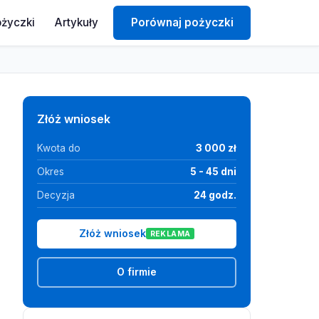
ożyczki
Artykuły
Porównaj pożyczki
Złóż wniosek
Kwota do
3 000 zł
Okres
5 - 45 dni
Decyzja
24 godz.
Złóż wniosek
REKLAMA
O firmie