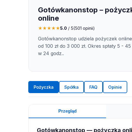
Gotówkanonstop – pożycz
online
★
★
★
★
★
5.0
/ 5
(
501
opinii)
Gotówkanonstop udziela pożyczek onlin
od 100 zł do 3 000 zł. Okres spłaty 5 - 45
w 24 godz..
Pożyczka
Spółka
FAQ
Opinie
Przegląd
Gotówkanonstop — pożyczka onl