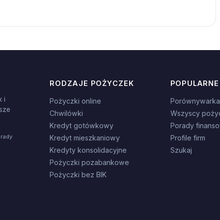
RODZAJE POŻYCZEK
POPULARNE
 i
Pożyczki online
Porównywarka
sze
Chwilówki
Wszyscy poży
Kredyt gotówkowy
Porady finans
orady
Kredyt mieszkaniowy
Profile firm
Kredyty konsolidacyjne
Szukaj
Pożyczki pozabankowe
Pożyczki bez BIK