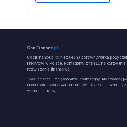
CoolFinance
.pl
CoolFinance.pl to niezależna porównywarka pożyczek
kredytów w Polsce. Pomagamy znaleźć najkorzystniej
rozwiązania finansowe.
Treści na portalu mają charakter informacyjny i nie stanowią p
finansowej. Przed zawarciem umowy pożyczki zapoznaj się z
warunkami i RRSO.