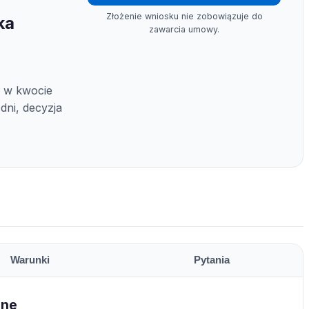
Złożenie wniosku nie zobowiązuje do
ka
zawarcia umowy.
e w kwocie
 dni, decyzja
Warunki
Pytania
ine