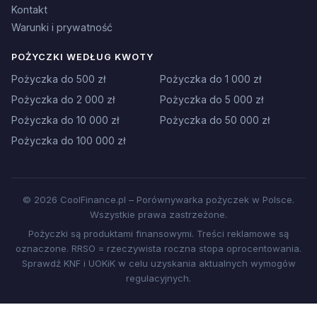
Kontakt
Warunki i prywatność
POŻYCZKI WEDŁUG KWOTY
Pożyczka do 500 zł
Pożyczka do 1 000 zł
Pożyczka do 2 000 zł
Pożyczka do 5 000 zł
Pożyczka do 10 000 zł
Pożyczka do 50 000 zł
Pożyczka do 100 000 zł
© 2026 CoolFinance.pl – Porównywarka pożyczek w Polsce.
Wszystkie prawa zastrzeżone.
Pożyczki są produktami finansowymi. Treści reklamowe są
oznaczone. RRSO = rzeczywista roczna stopa oprocentowania.
Sprawdź KNF i UOKiK w celu uzyskania aktualnych wymogów
regulacyjnych.