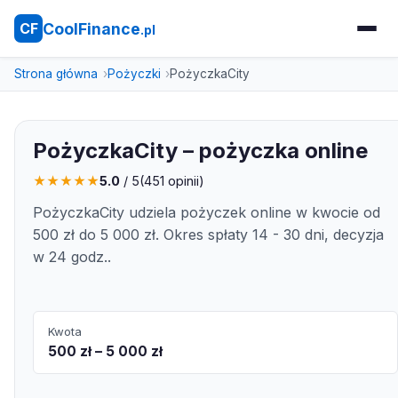
CoolFinance
CF
.pl
Strona główna
Pożyczki
PożyczkaCity
PożyczkaCity – pożyczka online
★
★
★
★
★
5.0
/ 5
(
451
opinii)
PożyczkaCity udziela pożyczek online w kwocie od
500 zł do 5 000 zł. Okres spłaty 14 - 30 dni, decyzja
w 24 godz..
Kwota
500 zł – 5 000 zł