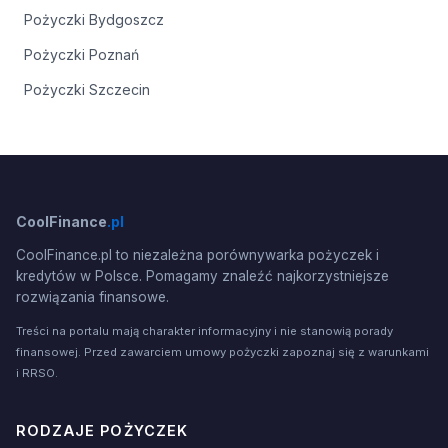
Pożyczki Bydgoszcz
Pożyczki Poznań
Pożyczki Szczecin
CoolFinance
.pl
CoolFinance.pl to niezależna porównywarka pożyczek i
kredytów w Polsce. Pomagamy znaleźć najkorzystniejsze
rozwiązania finansowe.
Treści na portalu mają charakter informacyjny i nie stanowią porady
finansowej. Przed zawarciem umowy pożyczki zapoznaj się z warunkami
i RRSO.
RODZAJE POŻYCZEK