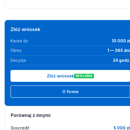
Złóż wniosek
Kwota do
10 000 z
Okres
1 — 365 dn
Decyzja
24 godz
Złóż wniosek
REKLAMA
O firmie
Porównaj z innymi
Soscredit
5 000 zł