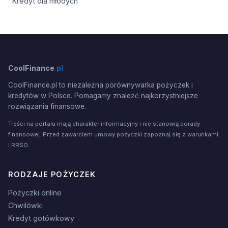
Kredyt dla młodych
CoolFinance
.pl
CoolFinance.pl to niezależna porównywarka pożyczek i
kredytów w Polsce. Pomagamy znaleźć najkorzystniejsze
rozwiązania finansowe.
Treści na portalu mają charakter informacyjny i nie stanowią porady
finansowej. Przed zawarciem umowy pożyczki zapoznaj się z warunkami
i RRSO.
RODZAJE POŻYCZEK
Pożyczki online
Chwilówki
Kredyt gotówkowy