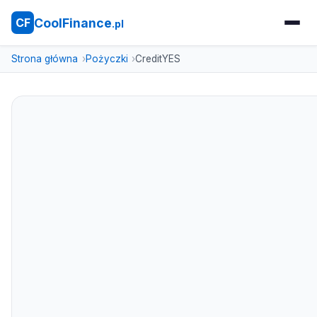
CoolFinance
CF
.pl
Strona główna
Pożyczki
CreditYES