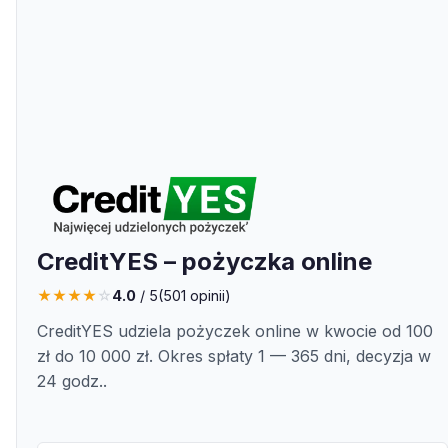
CreditYES – pożyczka online
★
★
★
★
☆
4.0
/ 5
(
501
opinii)
CreditYES udziela pożyczek online w kwocie od 100
zł do 10 000 zł. Okres spłaty 1 — 365 dni, decyzja w
24 godz..