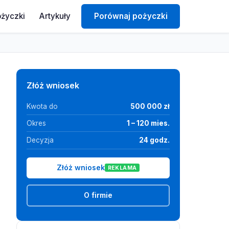
ożyczki
Artykuły
Porównaj pożyczki
Złóż wniosek
Kwota do
500 000 zł
Okres
1 – 120 mies.
Decyzja
24 godz.
Złóż wniosek
REKLAMA
O firmie