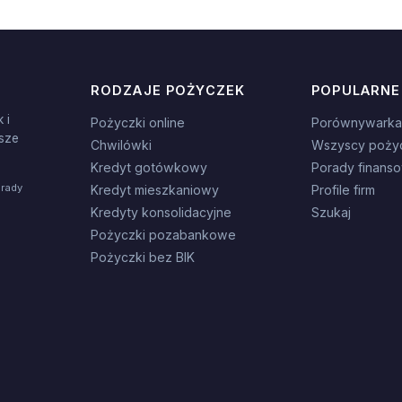
RODZAJE POŻYCZEK
POPULARNE
 i
Pożyczki online
Porównywarka
sze
Chwilówki
Wszyscy poży
Kredyt gotówkowy
Porady finans
orady
Kredyt mieszkaniowy
Profile firm
Kredyty konsolidacyjne
Szukaj
Pożyczki pozabankowe
Pożyczki bez BIK