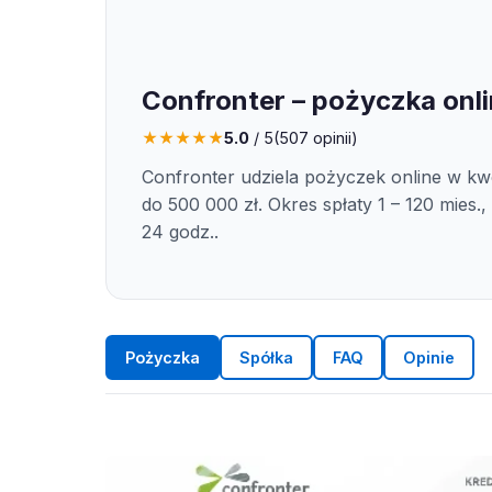
Confronter – pożyczka onl
★
★
★
★
★
5.0
/ 5
(
507
opinii)
Confronter udziela pożyczek online w kwo
do 500 000 zł. Okres spłaty 1 – 120 mies.,
24 godz..
Pożyczka
Spółka
FAQ
Opinie