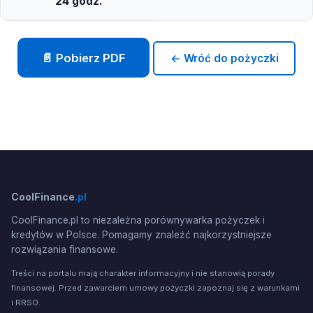
24 godz.
📄 Pobierz PDF
← Wróć do pożyczki
CoolFinance
.pl
CoolFinance.pl to niezależna porównywarka pożyczek i
kredytów w Polsce. Pomagamy znaleźć najkorzystniejsze
rozwiązania finansowe.
Treści na portalu mają charakter informacyjny i nie stanowią porady
finansowej. Przed zawarciem umowy pożyczki zapoznaj się z warunkami
i RRSO.