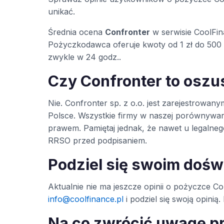
unikać.
Średnia ocena
Confronter
w serwisie CoolFi
Pożyczkodawca oferuje kwoty od 1 zł do 500 
zwykle w 24 godz..
Czy Confronter to osz
Nie. Confronter sp. z o.o. jest zarejestro
Polsce. Wszystkie firmy w naszej porównywa
prawem. Pamiętaj jednak, że nawet u legaln
RRSO przed podpisaniem.
Podziel się swoim doś
Aktualnie nie ma jeszcze opinii o pożyczce Con
info@coolfinance.pl
i podziel się swoją opini
Na co zwrócić uwagę p