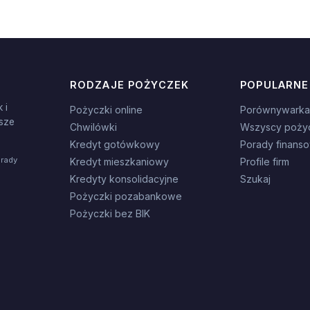
RODZAJE POŻYCZEK
POPULARNE
 i
Pożyczki online
Porównywarka
sze
Chwilówki
Wszyscy poży
Kredyt gotówkowy
Porady finans
orady
Kredyt mieszkaniowy
Profile firm
Kredyty konsolidacyjne
Szukaj
Pożyczki pozabankowe
Pożyczki bez BIK