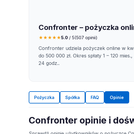
Confronter – pożyczka onl
★
★
★
★
★
5.0
/ 5
(
507
opinii)
Confronter udziela pożyczek online w kwo
do 500 000 zł. Okres spłaty 1 – 120 mies.,
24 godz..
Pożyczka
Spółka
FAQ
Opinie
Confronter opinie i doś
Sprawdź opinie użytkowników o pożyczce Con