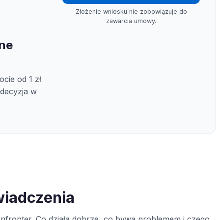
Złożenie wniosku nie zobowiązuje do
zawarcia umowy.
ine
cie od 1 zł
 decyzja w
wiadczenia
fronter. Co działa dobrze, co bywa problemem i czego