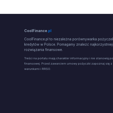
CoolFinance
.pl
CoolFinance.pl to niezależna porównywarka pożyczek
kredytów w Polsce. Pomagamy znaleźć najkorzystniej
rozwiązania finansowe.
Treści na portalu mają charakter informacyjny i nie stanowią p
finansowej. Przed zawarciem umowy pożyczki zapoznaj się z
warunkami i RRSO.