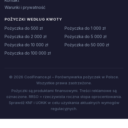
Kontakt
Warunki i prywatność
POŻYCZKI WEDŁUG KWOTY
Pożyczka do 500 zł
Pożyczka do 1 000 zł
Pożyczka do 2 000 zł
Pożyczka do 5 000 zł
Pożyczka do 10 000 zł
Pożyczka do 50 000 zł
Pożyczka do 100 000 zł
© 2026 CoolFinance.pl – Porównywarka pożyczek w Polsce.
Wszystkie prawa zastrzeżone.
Pożyczki są produktami finansowymi. Treści reklamowe są
oznaczone. RRSO = rzeczywista roczna stopa oprocentowania.
Sprawdź KNF i UOKiK w celu uzyskania aktualnych wymogów
regulacyjnych.