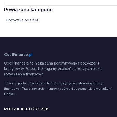
Powiązane kategorie
Pożyczka bez KRD
CoolFinance
.pl
CoolFinance.pl to niezależna porównywarka pożyczek i
kredytów w Polsce. Pomagamy znaleźć najkorzystniejsze
rozwiązania finansowe.
Treści na portalu mają charakter informacyjny i nie stanowią porady
finansowej. Przed zawarciem umowy pożyczki zapoznaj się z warunkami
i RRSO.
RODZAJE POŻYCZEK