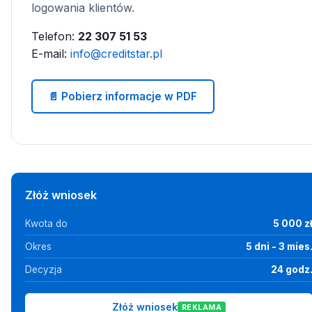
logowania klientów.
Telefon:
22 307 51 53
E-mail:
info@creditstar.pl
📄 Pobierz informacje w PDF
Złóż wniosek
Kwota do
5 000 z
Okres
5 dni - 3 mies
Decyzja
24 godz
Złóż wniosek
REKLAMA