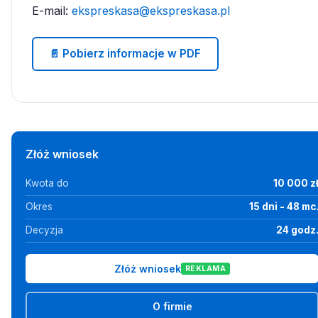
E-mail:
ekspreskasa@ekspreskasa.pl
📄 Pobierz informacje w PDF
Złóż wniosek
Kwota do
10 000 z
Okres
15 dni - 48 mc
Decyzja
24 godz
Złóż wniosek
REKLAMA
O firmie