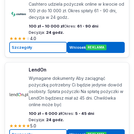
Cashtero udziela pożyczek online w kwocie od
100 zł do 10 000 zł. Okres spłaty 61 - 90 dni,
decyzja w 24 godz..
100 zł – 10 000 zł
Okres:
61 - 90 dni
Decyzja:
24 godz.
★
★
★
★
☆
4.0
Szczegóły
Wniosek
REKLAMA
LendOn
Wymagane dokumenty Aby zaciągnąć
pożyczkę potrzebny Ci będzie jedynie dowód
osobisty. Spłata pożyczki Na spłatę pożyczki w
LendOn będziesz miał aż 45 dni. Chwilówka
online może być
100 zł – 6 000 zł
Okres:
5 - 45 dni
Decyzja:
24 godz.
★
★
★
★
★
5.0