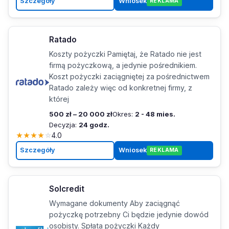
Szczegóły
Wniosek
REKLAMA
Ratado
Koszty pożyczki Pamiętaj, że Ratado nie jest
firmą pożyczkową, a jedynie pośrednikiem.
Koszt pożyczki zaciągniętej za pośrednictwem
Ratado zależy więc od konkretnej firmy, z
której
500 zł – 20 000 zł
Okres:
2 - 48 mies.
Decyzja:
24 godz.
★
★
★
★
☆
4.0
Szczegóły
Wniosek
REKLAMA
Solcredit
Wymagane dokumenty Aby zaciągnąć
pożyczkę potrzebny Ci będzie jedynie dowód
osobisty. Spłata pożyczki Każdy