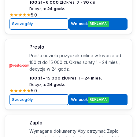
100 zł – 6 000 zł
Okres:
7 - 30 dni
Decyzja:
24 godz.
★
★
★
★
★
5.0
Szczegóły
Wniosek
REKLAMA
Preslo
Preslo udziela pożyczek online w kwocie od
100 zł do 15 000 zł. Okres spłaty 1 – 24 mies.,
decyzja w 24 godz..
100 zł – 15 000 zł
Okres:
1 – 24 mies.
Decyzja:
24 godz.
★
★
★
★
★
5.0
Szczegóły
Wniosek
REKLAMA
Zaplo
Wymagane dokumenty Aby otrzymać Zaplo