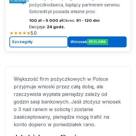
pożyczkodawca, będący partnerem serwisu
Solcredit.pl posiada własne proc
100 zł – 5 000 zł
Okres:
91 - 120 dni
Decyzja:
24 godz.
★
★
★
★
★
5.0
Szczegóły
Wniosek
REKLAMA
Większość firm pożyczkowych w Polsce
przyjmuje wnioski przez całą dobę, ale
rzeczywista wypłata pieniędzy zależy od
godzin sesji bankowych. Jeśli złożysz wniosek
o 3 nad ranem w sobotę i zostanie
zaakceptowany, pieniądze mogą trafić na
konto dopiero w poniedziałek rano.