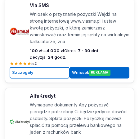
Via SMS
Wniosek o przyznanie pożyczki Wejdź na
stronę internetową www.viasms.pl i ustaw
kwotę pożyczki, o którą zamierzasz
wnioskować oraz termin jej spłaty na wirtualnym
kalkulatorze, zna
100 zł – 4 000 zł
Okres:
7 - 30 dni
Decyzja:
24 godz.
★
★
★
★
★
5.0
Szczegóły
Wniosek
REKLAMA
AlfaKredyt
Wymagane dokumenty Aby pożyczyć
pieniądze potrzebny Ci będzie jedynie dowód
osobisty. Spłata pożyczki Pożyczkę możesz
spłacić za pomocą przelewu bankowego na
jeden z rachunków bank