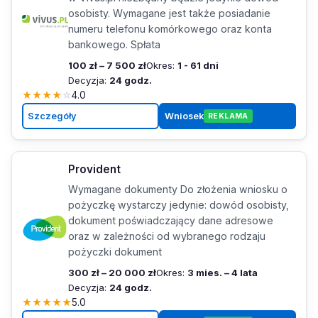
osobisty. Wymagane jest także posiadanie
numeru telefonu komórkowego oraz konta
bankowego. Spłata
100 zł – 7 500 zł
Okres:
1 - 61 dni
Decyzja:
24 godz.
★
★
★
★
☆
4.0
Szczegóły
Wniosek
REKLAMA
Provident
Wymagane dokumenty Do złożenia wniosku o
pożyczkę wystarczy jedynie: dowód osobisty,
dokument poświadczający dane adresowe
oraz w zależności od wybranego rodzaju
pożyczki dokument
300 zł – 20 000 zł
Okres:
3 mies. – 4 lata
Decyzja:
24 godz.
★
★
★
★
★
5.0