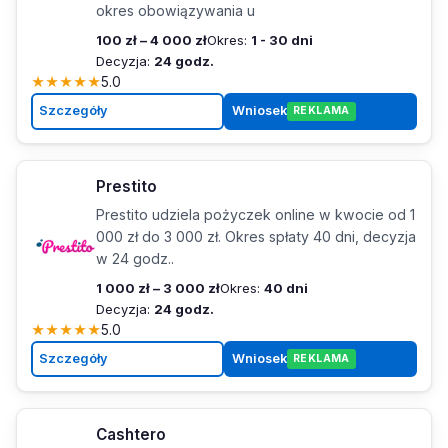
okres obowiązywania u
100 zł – 4 000 zł
Okres:
1 - 30 dni
Decyzja:
24 godz.
★
★
★
★
★
5.0
Szczegóły
Wniosek
REKLAMA
Prestito
Prestito udziela pożyczek online w kwocie od 1
000 zł do 3 000 zł. Okres spłaty 40 dni, decyzja
w 24 godz..
1 000 zł – 3 000 zł
Okres:
40 dni
Decyzja:
24 godz.
★
★
★
★
★
5.0
Szczegóły
Wniosek
REKLAMA
Cashtero