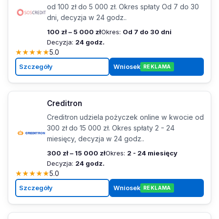
od 100 zł do 5 000 zł. Okres spłaty Od 7 do 30
dni, decyzja w 24 godz..
100 zł – 5 000 zł
Okres:
Od 7 do 30 dni
Decyzja:
24 godz.
★
★
★
★
★
5.0
Szczegóły
Wniosek
REKLAMA
Creditron
Creditron udziela pożyczek online w kwocie od
300 zł do 15 000 zł. Okres spłaty 2 - 24
miesięcy, decyzja w 24 godz..
300 zł – 15 000 zł
Okres:
2 - 24 miesięcy
Decyzja:
24 godz.
★
★
★
★
★
5.0
Szczegóły
Wniosek
REKLAMA