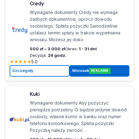
Credy
Wymagane dokumenty Credy nie wymaga
żadnych dokumentów, oprócz dowodu
osobistego. Spłata pożyczki Samodzielnie
ustalasz termin spłaty w trakcie wypełniania
wniosku. Możesz jej doko
500 zł – 3 000 zł
Okres:
1 - 31 dni
Decyzja:
24 godz.
★
★
★
★
★
5.0
Szczegóły
Wniosek
REKLAMA
Kuki
Wymagane dokumenty Aby pożyczyć
pieniądze potrzebny Ci będzie jedynie dowód
osobisty, własne konto w banku oraz numer
telefonu komórkowego. Spłata pożyczki
Pożyczkę należy zwrócić