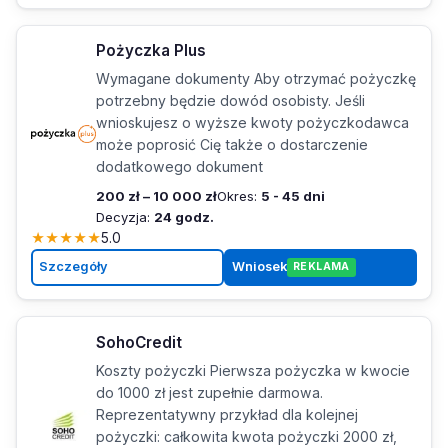
Pożyczka Plus
Wymagane dokumenty Aby otrzymać pożyczkę
potrzebny będzie dowód osobisty. Jeśli
wnioskujesz o wyższe kwoty pożyczkodawca
może poprosić Cię także o dostarczenie
dodatkowego dokument
200 zł – 10 000 zł
Okres:
5 - 45 dni
Decyzja:
24 godz.
★
★
★
★
★
5.0
Szczegóły
Wniosek
REKLAMA
SohoCredit
Koszty pożyczki Pierwsza pożyczka w kwocie
do 1000 zł jest zupełnie darmowa.
Reprezentatywny przykład dla kolejnej
pożyczki: całkowita kwota pożyczki 2000 zł,