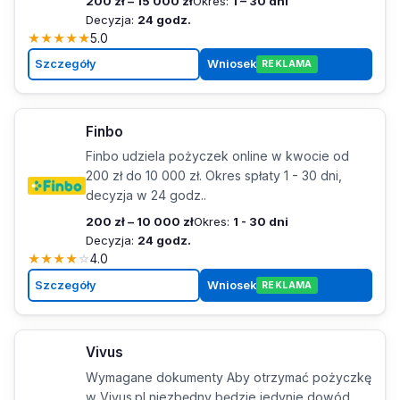
200 zł – 15 000 zł
Okres:
1 – 30 dni
Decyzja:
24 godz.
★
★
★
★
★
5.0
Szczegóły
Wniosek
REKLAMA
Finbo
Finbo udziela pożyczek online w kwocie od
200 zł do 10 000 zł. Okres spłaty 1 - 30 dni,
decyzja w 24 godz..
200 zł – 10 000 zł
Okres:
1 - 30 dni
Decyzja:
24 godz.
★
★
★
★
☆
4.0
Szczegóły
Wniosek
REKLAMA
Vivus
Wymagane dokumenty Aby otrzymać pożyczkę
w Vivus.pl niezbędny będzie jedynie dowód