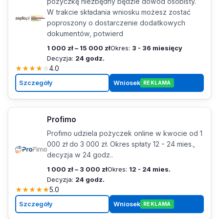
pożyczkę niezbędny będzie dowód osobisty.
W trakcie składania wniosku możesz zostać
poproszony o dostarczenie dodatkowych
dokumentów, potwierd
1 000 zł – 15 000 zł
Okres:
3 - 36 miesięcy
Decyzja:
24 godz.
★
★
★
★
☆
4.0
Szczegóły
Wniosek
REKLAMA
Profimo
Profimo udziela pożyczek online w kwocie od 1
000 zł do 3 000 zł. Okres spłaty 12 - 24 mies.,
decyzja w 24 godz..
1 000 zł – 3 000 zł
Okres:
12 - 24 mies.
Decyzja:
24 godz.
★
★
★
★
★
5.0
Szczegóły
Wniosek
REKLAMA