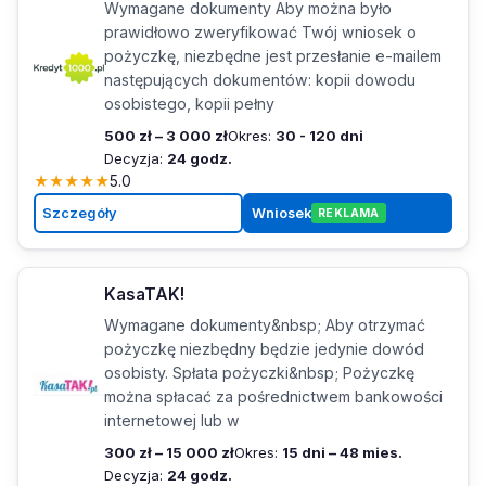
Wymagane dokumenty Aby można było
prawidłowo zweryfikować Twój wniosek o
pożyczkę, niezbędne jest przesłanie e-mailem
następujących dokumentów: kopii dowodu
osobistego, kopii pełny
500 zł – 3 000 zł
Okres:
30 - 120 dni
Decyzja:
24 godz.
★
★
★
★
★
5.0
Szczegóły
Wniosek
REKLAMA
KasaTAK!
Wymagane dokumenty&nbsp; Aby otrzymać
pożyczkę niezbędny będzie jedynie dowód
osobisty. Spłata pożyczki&nbsp; Pożyczkę
można spłacać za pośrednictwem bankowości
internetowej lub w
300 zł – 15 000 zł
Okres:
15 dni – 48 mies.
Decyzja:
24 godz.