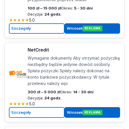
100 zł – 15 000 zł
Okres:
5 - 30 dni
Decyzja:
24 godz.
★
★
★
★
★
5.0
Szczegóły
Wniosek
REKLAMA
NetCredit
Wymagane dokumenty Aby otrzymać pożyczkę
niezbędny będzie jedynie dowód osobisty.
Spłata pożyczki Spłaty należy dokonać na
konto bankowe pożyczkodawcy. W tytule
przelewu należy wpi
300 zł – 5 000 zł
Okres:
14 - 30 dni
Decyzja:
24 godz.
★
★
★
★
★
5.0
Szczegóły
Wniosek
REKLAMA