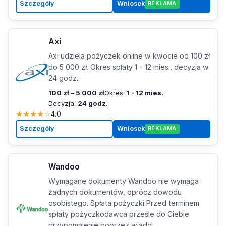
Szczegóły
Wniosek
REKLAMA
Axi
Axi udziela pożyczek online w kwocie od 100 zł
do 5 000 zł. Okres spłaty 1 - 12 mies., decyzja w
24 godz..
100 zł – 5 000 zł
Okres:
1 - 12 mies.
Decyzja:
24 godz.
★
★
★
★
☆
4.0
Szczegóły
Wniosek
REKLAMA
Wandoo
Wymagane dokumenty Wandoo nie wymaga
żadnych dokumentów, oprócz dowodu
osobistego. Spłata pożyczki Przed terminem
spłaty pożyczkodawca prześle do Ciebie
przypomnienie poprzez wiado