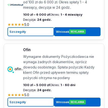
od 100 zł do 6 000 zł. Okres spłaty 1 - 4
miesięcy, decyzja w 24 godz..
100 zł – 6 000 zł
Okres:
1 - 4 miesięcy
Decyzja:
24 godz.
★
★
★
★
★
5.0
Szczegóły
Wniosek
REKLAMA
Ofin
Wymagane dokumenty Pożyczkodawca nie
wymaga żadnych dokumentów, oprócz
dowodu osobistego. Spłata pożyczki Każdy
klient Ofin przed upływem terminu spłaty
pożyczki otrzyma na podany
100 zł – 5 000 zł
Okres:
1 - 60 dni
Decyzja:
24 godz.
★
★
★
★
★
5.0
Szczegóły
Wniosek
REKLAMA