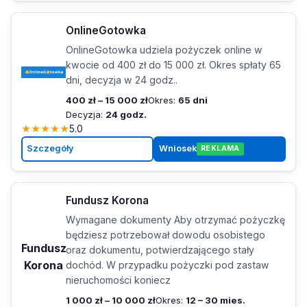
OnlineGotowka
OnlineGotowka udziela pożyczek online w
kwocie od 400 zł do 15 000 zł. Okres spłaty 65
dni, decyzja w 24 godz..
400 zł – 15 000 zł
Okres:
65 dni
Decyzja:
24 godz.
★
★
★
★
★
5.0
Szczegóły
Wniosek
REKLAMA
Fundusz Korona
Wymagane dokumenty Aby otrzymać pożyczkę
będziesz potrzebował dowodu osobistego
Fundusz
oraz dokumentu, potwierdzającego stały
Korona
dochód. W przypadku pożyczki pod zastaw
nieruchomości koniecz
1 000 zł – 10 000 zł
Okres:
12 – 30 mies.