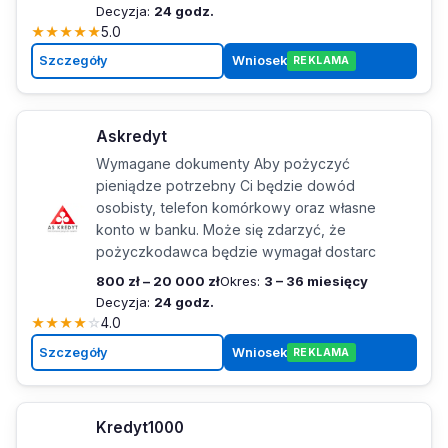
Decyzja:
24 godz.
★
★
★
★
★
5.0
Szczegóły
Wniosek
REKLAMA
Askredyt
Wymagane dokumenty Aby pożyczyć
pieniądze potrzebny Ci będzie dowód
osobisty, telefon komórkowy oraz własne
konto w banku. Może się zdarzyć, że
pożyczkodawca będzie wymagał dostarc
800 zł – 20 000 zł
Okres:
3 – 36 miesięcy
Decyzja:
24 godz.
★
★
★
★
☆
4.0
Szczegóły
Wniosek
REKLAMA
Kredyt1000