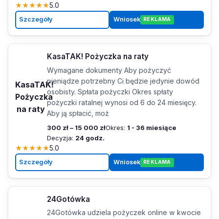
★
★
★
★
★
5.0
Szczegóły
Wniosek
REKLAMA
KasaTAK! Pożyczka na raty
Wymagane dokumenty Aby pożyczyć
pieniądze potrzebny Ci będzie jedynie dowód
KasaTAK!
osobisty. Spłata pożyczki Okres spłaty
Pożyczka
pożyczki ratalnej wynosi od 6 do 24 miesięcy.
na raty
Aby ją spłacić, moż
300 zł – 15 000 zł
Okres:
1 - 36 miesiące
Decyzja:
24 godz.
★
★
★
★
★
5.0
Szczegóły
Wniosek
REKLAMA
24Gotówka
24Gotówka udziela pożyczek online w kwocie