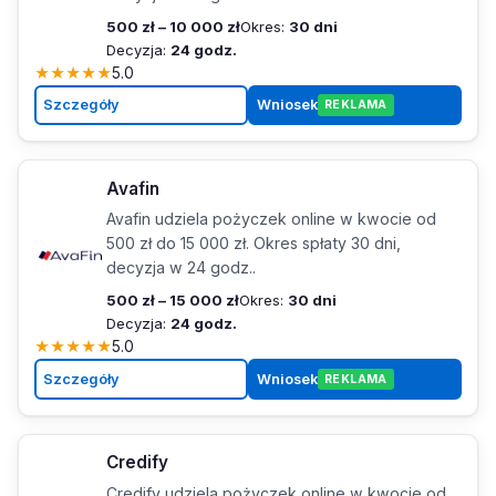
500 zł – 10 000 zł
Okres:
30 dni
Decyzja:
24 godz.
★
★
★
★
★
5.0
Szczegóły
Wniosek
REKLAMA
Avafin
Avafin udziela pożyczek online w kwocie od
500 zł do 15 000 zł. Okres spłaty 30 dni,
decyzja w 24 godz..
500 zł – 15 000 zł
Okres:
30 dni
Decyzja:
24 godz.
★
★
★
★
★
5.0
Szczegóły
Wniosek
REKLAMA
Credify
Credify udziela pożyczek online w kwocie od