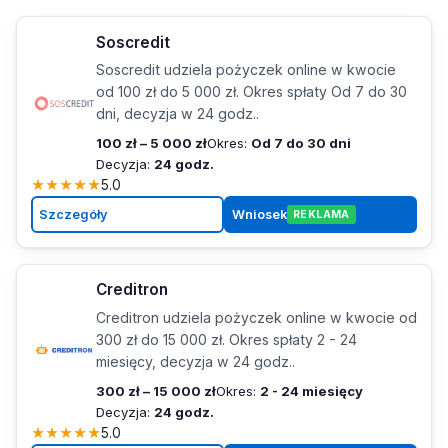
Soscredit
Soscredit udziela pożyczek online w kwocie
od 100 zł do 5 000 zł. Okres spłaty Od 7 do 30
dni, decyzja w 24 godz..
100 zł – 5 000 zł
Okres:
Od 7 do 30 dni
Decyzja:
24 godz.
★
★
★
★
★
5.0
Szczegóły
Wniosek
REKLAMA
Creditron
Creditron udziela pożyczek online w kwocie od
300 zł do 15 000 zł. Okres spłaty 2 - 24
miesięcy, decyzja w 24 godz..
300 zł – 15 000 zł
Okres:
2 - 24 miesięcy
Decyzja:
24 godz.
★
★
★
★
★
5.0