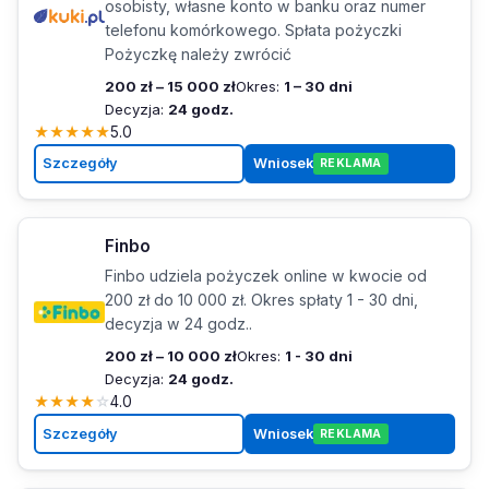
osobisty, własne konto w banku oraz numer
telefonu komórkowego. Spłata pożyczki
Pożyczkę należy zwrócić
200 zł – 15 000 zł
Okres:
1 – 30 dni
Decyzja:
24 godz.
★
★
★
★
★
5.0
Szczegóły
Wniosek
REKLAMA
Finbo
Finbo udziela pożyczek online w kwocie od
200 zł do 10 000 zł. Okres spłaty 1 - 30 dni,
decyzja w 24 godz..
200 zł – 10 000 zł
Okres:
1 - 30 dni
Decyzja:
24 godz.
★
★
★
★
☆
4.0
Szczegóły
Wniosek
REKLAMA