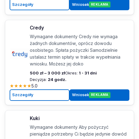
Szczegóły
Wniosek
REKLAMA
Credy
Wymagane dokumenty Credy nie wymaga
żadnych dokumentów, oprócz dowodu
osobistego. Spłata pożyczki Samodzielnie
ustalasz termin spłaty w trakcie wypełniania
wniosku. Możesz jej doko
500 zł – 3 000 zł
Okres:
1 - 31 dni
Decyzja:
24 godz.
★
★
★
★
★
5.0
Szczegóły
Wniosek
REKLAMA
Kuki
Wymagane dokumenty Aby pożyczyć
pieniądze potrzebny Ci będzie jedynie dowód