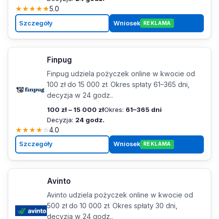
★
★
★
★
★
5.0
Szczegóły
Wniosek
REKLAMA
Finpug
Finpug udziela pożyczek online w kwocie od
100 zł do 15 000 zł. Okres spłaty 61–365 dni,
decyzja w 24 godz..
100 zł – 15 000 zł
Okres:
61–365 dni
Decyzja:
24 godz.
★
★
★
★
☆
4.0
Szczegóły
Wniosek
REKLAMA
Avinto
Avinto udziela pożyczek online w kwocie od
500 zł do 10 000 zł. Okres spłaty 30 dni,
decyzja w 24 godz..