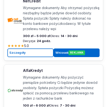
NetCredit
Wymagane dokumenty Aby otrzymać pożyczkę
niezbędny będzie jedynie dowód osobisty.
Spłata pożyczki Spłaty należy dokonać na
konto bankowe pożyczkodawcy. W tytule
przelewu należy wpi
300 zł – 5 000 zł
Okres:
14 - 30 dni
Decyzja:
24 godz.
★
★
★
★
★
5.0
Szczegóły
Wniosek
REKLAMA
AlfaKredyt
Wymagane dokumenty Aby pożyczyć
pieniądze potrzebny Ci będzie jedynie dowód
osobisty. Spłata pożyczki Pożyczkę możesz
spłacić za pomocą przelewu bankowego na
jeden z rachunków bank
100 zł – 6 000 zł
Okres:
7 - 30 dni