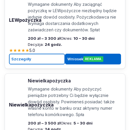
Wymagane dokumenty Aby zaciągnąć
pożyczkę w LEWpożyczce niezbędny będzie
jedynie dowód osobisty. Pożyczkodawca nie
LEWpożyczka
wymaga dostarczania dodatkowych
zaświadczeń czy dokumentów. Spłat
200 zł – 3 300 zł
Okres:
10 – 30 dni
Decyzja:
24 godz.
★
★
★
★
★
5.0
Szczegóły
Wniosek
REKLAMA
Niewielkapożyczka
Wymagane dokumenty Aby pożyczyć
pieniądze potrzebny Ci będzie wyłącznie
dowód osobisty. Powinieneś posiadać także
Niewielkapożyczka
własne konto w banku oraz aktywny numer
telefonu komórkowego. Spła
200 zł – 3 500 zł
Okres:
5 – 30 dni
Decyzja:
24 godz.