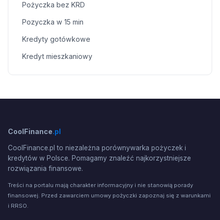
Pożyczka bez KRD
Pozyczka w 15 min
Kredyty gotówkowe
Kredyt mieszkaniowy
CoolFinance
.pl
CoolFinance.pl to niezależna porównywarka pożyczek i
kredytów w Polsce. Pomagamy znaleźć najkorzystniejsze
rozwiązania finansowe.
Treści na portalu mają charakter informacyjny i nie stanowią porady
finansowej. Przed zawarciem umowy pożyczki zapoznaj się z warunkami
i RRSO.