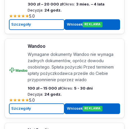
300 zł – 20 000 zł
Okres:
3 mies. – 4 lata
Decyzja:
24 godz.
★
★
★
★
★
5.0
Szczegóły
Wniosek
REKLAMA
Wandoo
Wymagane dokumenty Wandoo nie wymaga
żadnych dokumentów, oprócz dowodu
osobistego. Spłata pożyczki Przed terminem
spłaty pożyczkodawca prześle do Ciebie
przypomnienie poprzez wiado
100 zł – 15 000 zł
Okres:
5 - 30 dni
Decyzja:
24 godz.
★
★
★
★
★
5.0
Szczegóły
Wniosek
REKLAMA