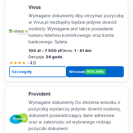
Vivus
Wymagane dokumenty Aby otrzymać pożyczkę
w Vivus.pl niezbędny będzie jedynie dowód
osobisty. Wymagane jest także posiadanie
numeru telefonu komórkowego oraz konta
bankowego. Spłata
100 zł – 7 500 zł
Okres:
1 - 61 dni
Decyzja:
24 godz.
★
★
★
★
☆
4.0
Szczegóły
Wniosek
REKLAMA
Provident
Wymagane dokumenty Do złożenia wniosku o
pożyczkę wystarczy jedynie: dowód osobisty,
dokument poświadczający dane adresowe
oraz w zależności od wybranego rodzaju
pożyczki dokument