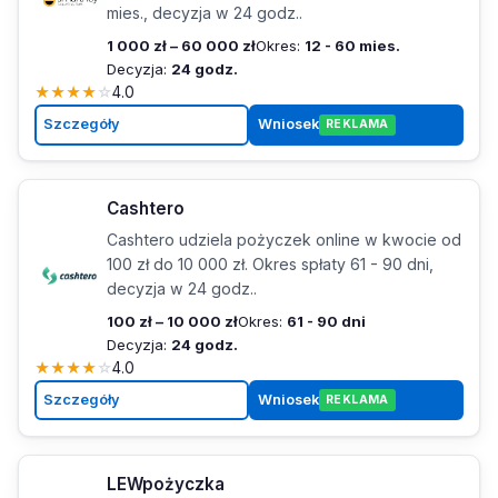
mies., decyzja w 24 godz..
1 000 zł – 60 000 zł
Okres:
12 - 60 mies.
Decyzja:
24 godz.
★
★
★
★
☆
4.0
Szczegóły
Wniosek
REKLAMA
Cashtero
Cashtero udziela pożyczek online w kwocie od
100 zł do 10 000 zł. Okres spłaty 61 - 90 dni,
decyzja w 24 godz..
100 zł – 10 000 zł
Okres:
61 - 90 dni
Decyzja:
24 godz.
★
★
★
★
☆
4.0
Szczegóły
Wniosek
REKLAMA
LEWpożyczka