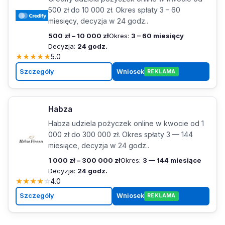
500 zł do 10 000 zł. Okres spłaty 3 – 60
miesięcy, decyzja w 24 godz..
500 zł – 10 000 zł
Okres:
3 – 60 miesięcy
Decyzja:
24 godz.
★
★
★
★
★
5.0
Szczegóły
Wniosek
REKLAMA
Habza
Habza udziela pożyczek online w kwocie od 1
000 zł do 300 000 zł. Okres spłaty 3 — 144
miesiące, decyzja w 24 godz..
1 000 zł – 300 000 zł
Okres:
3 — 144 miesiące
Decyzja:
24 godz.
★
★
★
★
☆
4.0
Szczegóły
Wniosek
REKLAMA