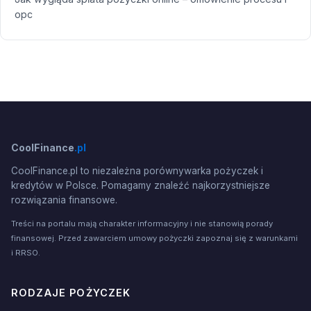
opc
CoolFinance
.pl
CoolFinance.pl to niezależna porównywarka pożyczek i
kredytów w Polsce. Pomagamy znaleźć najkorzystniejsze
rozwiązania finansowe.
Treści na portalu mają charakter informacyjny i nie stanowią porady
finansowej. Przed zawarciem umowy pożyczki zapoznaj się z warunkami
i RRSO.
RODZAJE POŻYCZEK