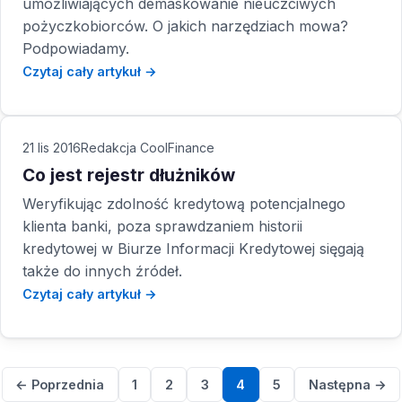
umożliwiających demaskowanie nieuczciwych
pożyczkobiorców. O jakich narzędziach mowa?
Podpowiadamy.
Czytaj cały artykuł →
21 lis 2016
Redakcja CoolFinance
Co jest rejestr dłużników
Weryfikując zdolność kredytową potencjalnego
klienta banki, poza sprawdzaniem historii
kredytowej w Biurze Informacji Kredytowej sięgają
także do innych źródeł.
Czytaj cały artykuł →
← Poprzednia
1
2
3
4
5
Następna →