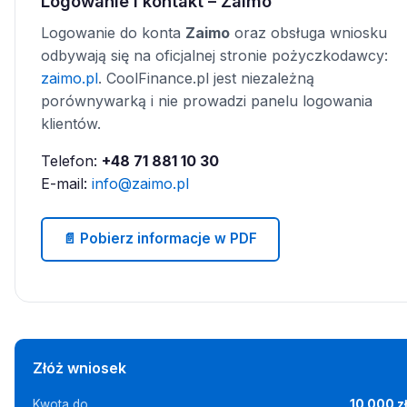
Logowanie i kontakt – Zaimo
Logowanie do konta
Zaimo
oraz obsługa wniosku
odbywają się na oficjalnej stronie pożyczkodawcy:
zaimo.pl
. CoolFinance.pl jest niezależną
porównywarką i nie prowadzi panelu logowania
klientów.
Telefon:
+48 71 881 10 30
E-mail:
info@zaimo.pl
📄 Pobierz informacje w PDF
Złóż wniosek
Kwota do
10 000 z