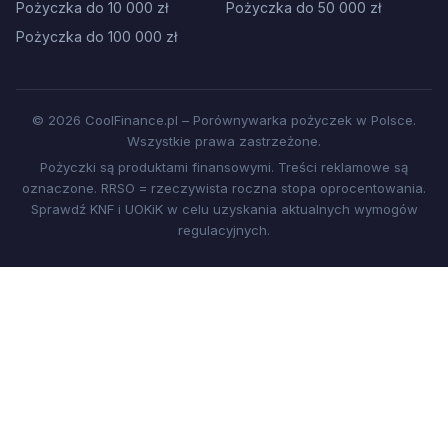
Pożyczka do 10 000 zł
Pożyczka do 50 000 zł
Pożyczka do 100 000 zł
© 2026 CoolFinance.pl – Porównywarka pożyczek w Polsce.
Wszystkie prawa zastrzeżone.
Pożyczki są produktami finansowymi. Treści reklamowe są
oznaczone. RRSO = rzeczywista roczna stopa oprocentowania.
Sprawdź KNF i UOKiK w celu uzyskania aktualnych wymogów
regulacyjnych.