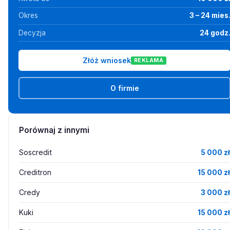
Okres
3 – 24 mies
Decyzja
24 godz
Złóż wniosek
REKLAMA
O firmie
Porównaj z innymi
Soscredit
5 000 zł
Creditron
15 000 zł
Credy
3 000 zł
Kuki
15 000 zł