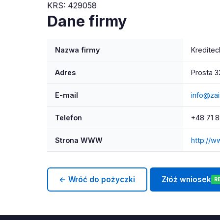
KRS: 429058
Dane firmy
Nazwa firmy
Kreditec
Adres
Prosta 3
E-mail
info@zai
Telefon
+48 71 8
Strona WWW
http://w
← Wróć do pożyczki
Złóż wniosek
R