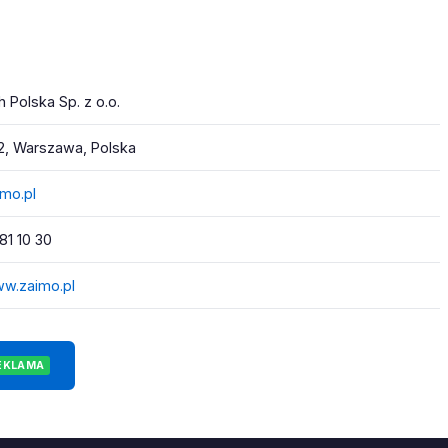
h Polska Sp. z o.o.
2, Warszawa, Polska
mo.pl
81 10 30
ww.zaimo.pl
EKLAMA