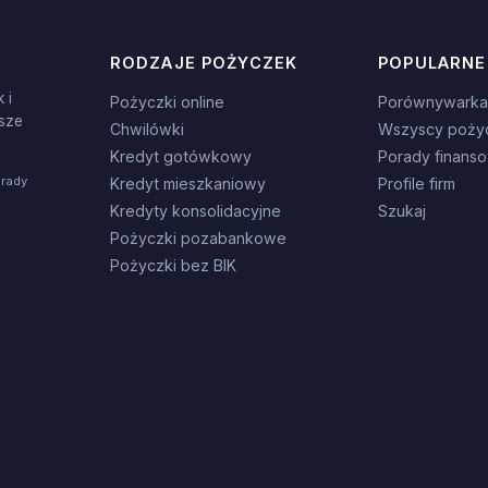
RODZAJE POŻYCZEK
POPULARNE
 i
Pożyczki online
Porównywarka
sze
Chwilówki
Wszyscy poży
Kredyt gotówkowy
Porady finans
orady
Kredyt mieszkaniowy
Profile firm
Kredyty konsolidacyjne
Szukaj
Pożyczki pozabankowe
Pożyczki bez BIK