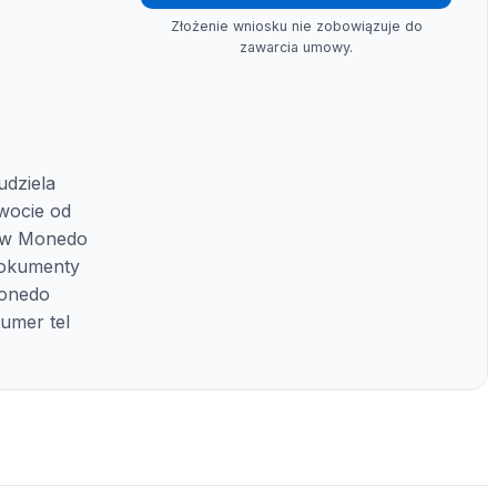
Złożenie wniosku nie zobowiązuje do
zawarcia umowy.
dziela
wocie od
i w Monedo
dokumenty
Monedo
numer tel