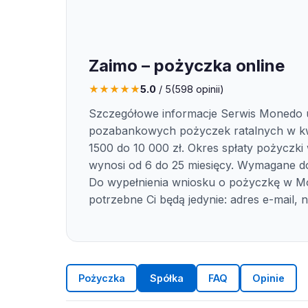
Zaimo – pożyczka online
★
★
★
★
★
5.0
/ 5
(
598
opinii)
Szczegółowe informacje Serwis Monedo u
pozabankowych pożyczek ratalnych w k
1500 do 10 000 zł. Okres spłaty pożyczk
wynosi od 6 do 25 miesięcy. Wymagane 
Do wypełnienia wniosku o pożyczkę w 
potrzebne Ci będą jedynie: adres e-mail, 
Pożyczka
Spółka
FAQ
Opinie