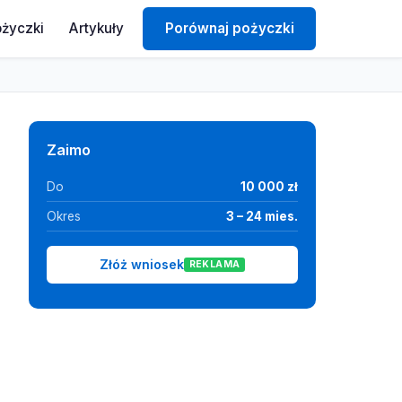
ożyczki
Artykuły
Porównaj pożyczki
Zaimo
Do
10 000 zł
Okres
3 – 24 mies.
Złóż wniosek
REKLAMA