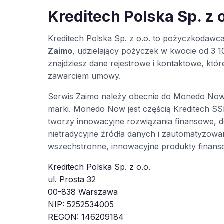
Kreditech Polska Sp. z o
Kreditech Polska Sp. z o.o. to pożyczkodawc
Zaimo
, udzielający pożyczek w kwocie od 3 10
znajdziesz dane rejestrowe i kontaktowe, kt
zawarciem umowy.
Serwis Zaimo należy obecnie do Monedo Now 
marki. Monedo Now jest częścią Kreditech S
tworzy innowacyjne rozwiązania finansowe, d
nietradycyjne źródła danych i zautomatyzow
wszechstronne, innowacyjne produkty finans
Kreditech Polska Sp. z o.o.
ul. Prosta 32
00-838 Warszawa
NIP: 5252534005
REGON: 146209184