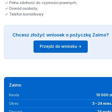
✓ Pełna zdolność do czynności prawnych;
✓ Dowód osobisty;
✓ Telefon komórkowy
Chcesz złożyć wniosek o pożyczkę Zaimo?
Przejdź do wniosku →
Zaimo
Kwota
10 000 z
Okres
3 – 24 mies
Decyzja
24 godz