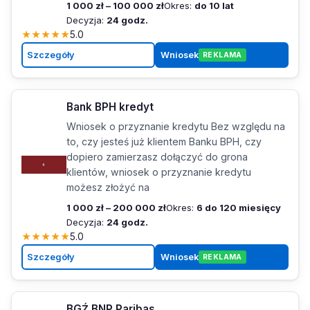
1 000 zł – 100 000 zł
Okres:
do 10 lat
Decyzja:
24 godz.
★
★
★
★
★
5.0
Szczegóły
Wniosek
REKLAMA
Bank BPH kredyt
Wniosek o przyznanie kredytu Bez względu na
to, czy jesteś już klientem Banku BPH, czy
dopiero zamierzasz dołączyć do grona
klientów, wniosek o przyznanie kredytu
możesz złożyć na
1 000 zł – 200 000 zł
Okres:
6 do 120 miesięcy
Decyzja:
24 godz.
★
★
★
★
★
5.0
Szczegóły
Wniosek
REKLAMA
BGŹ BNP Paribas