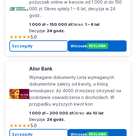
pożyczek online w kwocie od 1 000 zł do 150
000 zł. Okres spłaty 1 – 6 lat, decyzja w 24
godz..
1 000 zł – 150 000 zł
Okres:
1 – 6 lat
Decyzja:
24 godz.
★
★
★
★
★
5.0
Szczegóły
Wniosek
REKLAMA
Alior Bank
Wymagane dokumenty Lista wymaganych
dokumentów zależy od kwoty, o którą
wnioskujesz. Aż 4000 zł możesz otrzymać na
podstawie oświadczenia o dochodach. W
przypadku wyższych kwot kon
1 000 zł – 200 000 zł
Okres:
do 10 lat
Decyzja:
24 godz.
★
★
★
★
★
5.0
Szczegóły
Wniosek
REKLAMA