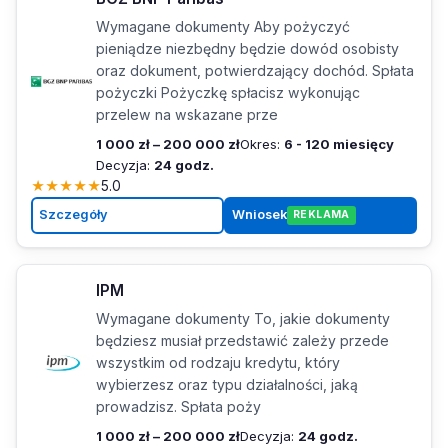
Wymagane dokumenty Aby pożyczyć
pieniądze niezbędny będzie dowód osobisty
oraz dokument, potwierdzający dochód. Spłata
pożyczki Pożyczkę spłacisz wykonując
przelew na wskazane prze
1 000 zł – 200 000 zł
Okres:
6 - 120 miesięcy
Decyzja:
24 godz.
★
★
★
★
★
5.0
Szczegóły
Wniosek
REKLAMA
IPM
Wymagane dokumenty To, jakie dokumenty
będziesz musiał przedstawić zależy przede
wszystkim od rodzaju kredytu, który
wybierzesz oraz typu działalności, jaką
prowadzisz. Spłata poży
1 000 zł – 200 000 zł
Decyzja:
24 godz.