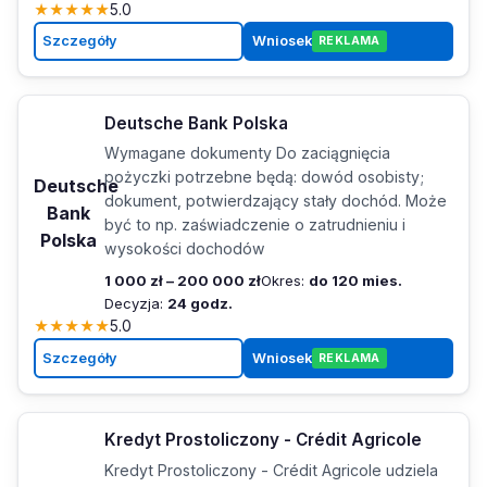
★
★
★
★
★
5.0
Szczegóły
Wniosek
REKLAMA
Deutsche Bank Polska
Wymagane dokumenty Do zaciągnięcia
pożyczki potrzebne będą: dowód osobisty;
Deutsche
dokument, potwierdzający stały dochód. Może
Bank
być to np. zaświadczenie o zatrudnieniu i
Polska
wysokości dochodów
1 000 zł – 200 000 zł
Okres:
do 120 mies.
Decyzja:
24 godz.
★
★
★
★
★
5.0
Szczegóły
Wniosek
REKLAMA
Kredyt Prostoliczony - Crédit Agricole
Kredyt Prostoliczony - Crédit Agricole udziela