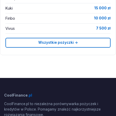
Kuki
15 000 zł
Finbo
10 000 zł
Vivus
7 500 zł
Wszystkie pożyczki →
CoolFinance
.pl
CoolFinance.pl to niezależna porównywarka pożyczek i
kredytów w Polsce. Pomagamy znaleźć najkorzystniejsze
rozwiązania finansowe.