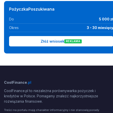
PożyczkaPoszukiwana
Do
5 000 z
Okres
3 - 30 miesięc
Złóż wniosek
REKLAMA
CoolFinance
.pl
CoolFinance.pl to niezależna porównywarka pożyczek i
kredytów w Polsce. Pomagamy znaleźć najkorzystniejsze
rozwiązania finansowe.
Treści na portalu mają charakter informacyjny i nie stanowią porady