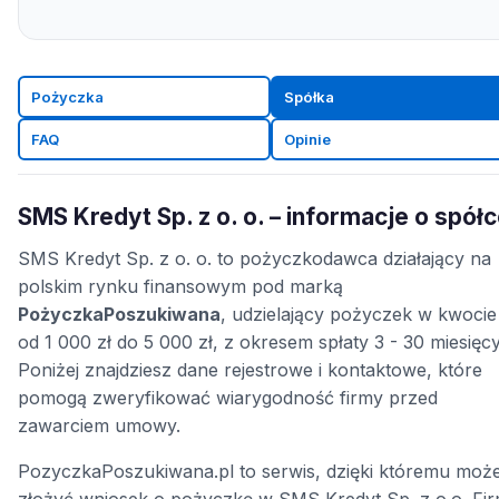
Pożyczka
Spółka
FAQ
Opinie
SMS Kredyt Sp. z o. o. – informacje o spół
SMS Kredyt Sp. z o. o. to pożyczkodawca działający na
polskim rynku finansowym pod marką
PożyczkaPoszukiwana
, udzielający pożyczek w kwocie
od 1 000 zł do 5 000 zł, z okresem spłaty 3 - 30 miesięcy
Poniżej znajdziesz dane rejestrowe i kontaktowe, które
pomogą zweryfikować wiarygodność firmy przed
zawarciem umowy.
PozyczkaPoszukiwana.pl to serwis, dzięki któremu moż
złożyć wniosek o pożyczkę w SMS Kredyt Sp. z o.o. Fi