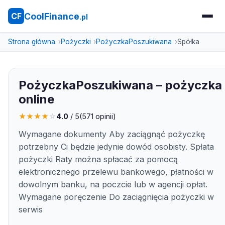
CoolFinance
CF
.pl
Strona główna
Pożyczki
PożyczkaPoszukiwana
Spółka
PożyczkaPoszukiwana – pożyczka
online
★
★
★
★
☆
4.0
/ 5
(
571
opinii)
Wymagane dokumenty Aby zaciągnąć pożyczkę
potrzebny Ci będzie jedynie dowód osobisty. Spłata
pożyczki Raty można spłacać za pomocą
elektronicznego przelewu bankowego, płatności w
dowolnym banku, na poczcie lub w agencji opłat.
Wymagane poręczenie Do zaciągnięcia pożyczki w
serwis