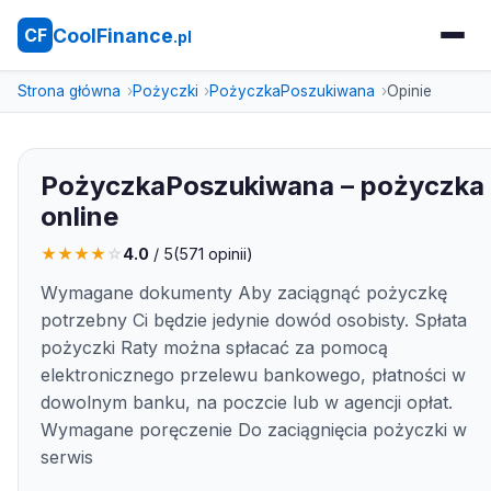
CoolFinance
CF
.pl
Strona główna
Pożyczki
PożyczkaPoszukiwana
Opinie
PożyczkaPoszukiwana – pożyczka
online
★
★
★
★
☆
4.0
/ 5
(
571
opinii)
Wymagane dokumenty Aby zaciągnąć pożyczkę
potrzebny Ci będzie jedynie dowód osobisty. Spłata
pożyczki Raty można spłacać za pomocą
elektronicznego przelewu bankowego, płatności w
dowolnym banku, na poczcie lub w agencji opłat.
Wymagane poręczenie Do zaciągnięcia pożyczki w
serwis