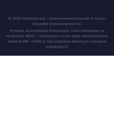
© 2026 CoolFinance.pl – Porównywarka pożyczek w Polsce.
Wszystkie prawa zastrzeżone.
Pożyczki są produktami finansowymi. Treści reklamowe są
oznaczone. RRSO = rzeczywista roczna stopa oprocentowania.
Sprawdź KNF i UOKiK w celu uzyskania aktualnych wymogów
regulacyjnych.