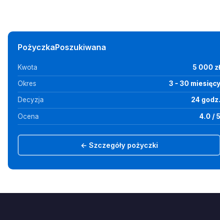
PożyczkaPoszukiwana
Kwota
5 000 z
Okres
3 - 30 miesięc
Decyzja
24 godz
Ocena
4.0 / 
← Szczegóły pożyczki