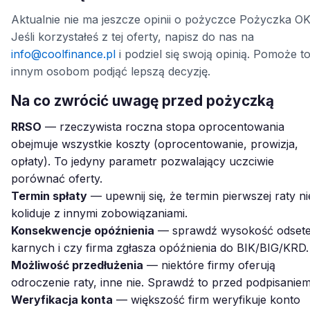
Aktualnie nie ma jeszcze opinii o pożyczce Pożyczka OK
Jeśli korzystałeś z tej oferty, napisz do nas na
info@coolfinance.pl
i podziel się swoją opinią. Pomoże t
innym osobom podjąć lepszą decyzję.
Na co zwrócić uwagę przed pożyczką
RRSO
— rzeczywista roczna stopa oprocentowania
obejmuje wszystkie koszty (oprocentowanie, prowizja,
opłaty). To jedyny parametr pozwalający uczciwie
porównać oferty.
Termin spłaty
— upewnij się, że termin pierwszej raty ni
koliduje z innymi zobowiązaniami.
Konsekwencje opóźnienia
— sprawdź wysokość odset
karnych i czy firma zgłasza opóźnienia do BIK/BIG/KRD.
Możliwość przedłużenia
— niektóre firmy oferują
odroczenie raty, inne nie. Sprawdź to przed podpisaniem
Weryfikacja konta
— większość firm weryfikuje konto