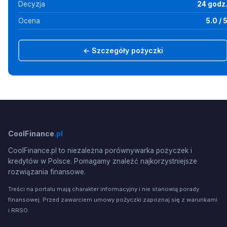
Decyzja
24 godz
Ocena
5.0 / 
← Szczegóły pożyczki
CoolFinance
.pl
CoolFinance.pl to niezależna porównywarka pożyczek i
kredytów w Polsce. Pomagamy znaleźć najkorzystniejsze
rozwiązania finansowe.
Treści na portalu mają charakter informacyjny i nie stanowią porady
finansowej. Przed zawarciem umowy pożyczki zapoznaj się z warunkami
i RRSO.