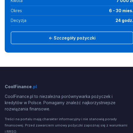
Kwota
7 000 z
Okres
6 - 30 mies
Decyzja
24 godz
← Szczegóły pożyczki
CoolFinance
.pl
CoolFinance.pl to niezależna porównywarka pożyczek i
kredytów w Polsce. Pomagamy znaleźć najkorzystniejsze
rozwiązania finansowe.
Treści na portalu mają charakter informacyjny i nie stanowią porady
finansowej. Przed zawarciem umowy pożyczki zapoznaj się z warunkami
i RRSO.