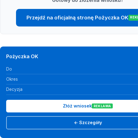
Przejdź na oficjalną stronę Pożyczka OK
REK
Pożyczka OK
Do
Okres
Decyzja
Złóż wniosek
REKLAMA
← Szczegóły