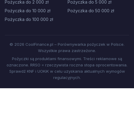
Pożyczka do 2 000 zł
Pożyczka do 5 000 zł
Pożyczka do 10 000 zł
Pożyczka do 50 000 zł
Pożyczka do 100 000 zł
© 2026 CoolFinance.pl – Porównywarka pożyczek w Polsce.
Wszystkie prawa zastrzeżone.
Pożyczki są produktami finansowymi. Treści reklamowe są
oznaczone. RRSO = rzeczywista roczna stopa oprocentowania.
Sprawdź KNF i UOKiK w celu uzyskania aktualnych wymogów
regulacyjnych.