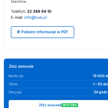
klientów.
Telefon:
22 349 94 10
E-mail:
info@kuki.pl
📄 Pobierz informacje w PDF
Złóż wniosek
Kwota do
15 000 z
Okres
1 – 30 dn
Decyzja
24 godz
Złóż wniosek
REKLAMA