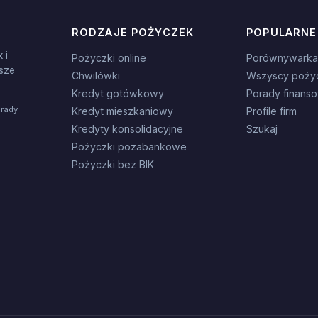
RODZAJE POŻYCZEK
POPULARNE
 i
Pożyczki online
Porównywarka
sze
Chwilówki
Wszyscy poży
Kredyt gotówkowy
Porady finans
orady
Kredyt mieszkaniowy
Profile firm
Kredyty konsolidacyjne
Szukaj
Pożyczki pozabankowe
Pożyczki bez BIK