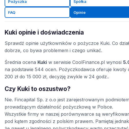
Pożyczka
Spółka
FAQ
Opinie
Kuki opinie i doświadczenia
Sprawdź opinie użytkowników o pożyczce Kuki. Co dzia
dobrze, co bywa problemem i czego unikać.
Średnia ocena
Kuki
w serwisie CoolFinance.pl wynosi
5.
na podstawie 544 ocen. Pożyczkodawca oferuje kwoty 
200 zł do 15 000 zł, decyzję zwykle w 24 godz..
Czy Kuki to oszustwo?
Nie. Fincapital Sp. z o.o jest zarejestrowanym podmiote
prowadzącym działalność pożyczkową w Polsce.
Wszystkie firmy w naszej porównywarce są weryfikowa
pod kątem zgodności z polskim prawem. Pamiętaj jednak
że nawet u legalnego pożyczkodawcy warto przeczytać