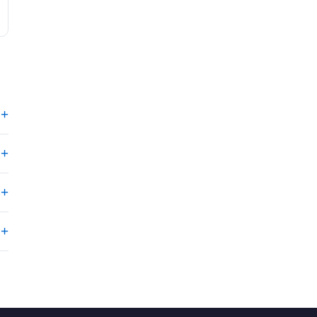
+
+
+
+