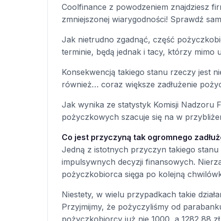
Coolfinance z powodzeniem znajdziesz firm
zmniejszonej wiarygodności! Sprawdź sam
Jak nietrudno zgadnąć, część pożyczkobi
terminie, będą jednak i tacy, którzy mimo 
Konsekwencją takiego stanu rzeczy jest n
również… coraz większe zadłużenie poży
Jak wynika ze statystyk Komisji Nadzoru
pożyczkowych szacuje się na w przybliżen
Co jest przyczyną tak ogromnego zadłuż
Jedną z istotnych przyczyn takiego stan
impulsywnych decyzji finansowych. Nierza
pożyczkobiorca sięga po kolejną chwilówk
Niestety, w wielu przypadkach takie dzia
Przyjmijmy, że pożyczyliśmy od parabanku
pożyczkobiorcy już nie 1000, a 1282,88 zł.