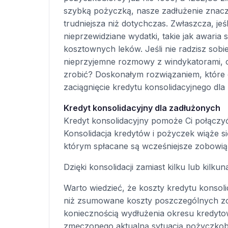
szybką pożyczką, nasze zadłużenie znaczą
trudniejsza niż dotychczas. Zwłaszcza, jeś
nieprzewidziane wydatki, takie jak awari
kosztownych leków. Jeśli nie radzisz sobi
nieprzyjemne rozmowy z windykatorami, 
zrobić? Doskonałym rozwiązaniem, które o
zaciągnięcie kredytu konsolidacyjnego dla
Kredyt konsolidacyjny dla zadłużonych
Kredyt konsolidacyjny pomoże Ci połączy
Konsolidacja kredytów i pożyczek wiąże s
którym spłacane są wcześniejsze zobowią
Dzięki konsolidacji zamiast kilku lub kilku
Warto wiedzieć, że koszty kredytu konso
niż zsumowane koszty poszczególnych zob
koniecznością wydłużenia okresu kredyto
zmęczonego aktualną sytuacją pożyczkob