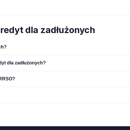
Kredyt dla zadłużonych
ch?
dyt dla zadłużonych?
t RRSO?