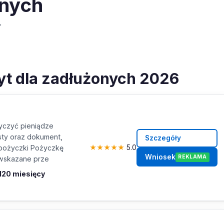
onych
.
dyt dla zadłużonych 2026
czyć pieniądze
ty oraz dokument,
Szczegóły
 pożyczki Pożyczkę
★
★
★
★
★
5.0
Wniosek
REKLAMA
 wskazane prze
 120 miesięcy