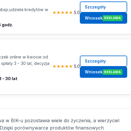
Szczegóły
nbsp;udziela kredytów w
★
★
★
★
★
5.0
Wniosek
REKLAMA
 godz.
yczek online w kwocie od
Szczegóły
spłaty 3 - 30 lat, decyzja
★
★
★
★
★
5.0
Wniosek
REKLAMA
3 - 30 lat
a w BIK-u pozostawia wiele do życzenia, a wierzyciel
? Dzięki porównywarce produktów finansowych