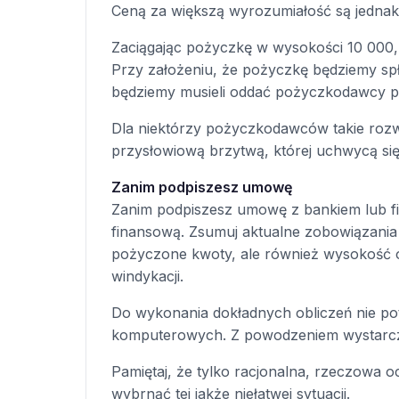
Ceną za większą wyrozumiałość są jednak
Zaciągając pożyczkę w wysokości 10 000, 
Przy założeniu, że pożyczkę będziemy spł
będziemy musieli oddać pożyczkodawcy pon
Dla niektórzy pożyczkodawców takie rozwi
przysłowiową brzytwą, której uchwycą si
Zanim podpiszesz umowę
Zanim podpiszesz umowę z bankiem lub fi
finansową. Zsumuj aktualne zobowiązania 
pożyczone kwoty, ale również wysokość 
windykacji.
Do wykonania dokładnych obliczeń nie p
komputerowych. Z powodzeniem wystarczy
Pamiętaj, że tylko racjonalna, rzeczowa
wybrnąć tej jakże niełatwej sytuacji.