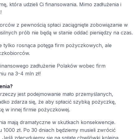
ę, która udzieli Ci finansowania. Mimo zadłużenia i
!
orców z pewnością spłaci zaciągnięte zobowiązanie w
usilnych prób nie będą w stanie oddać pieniędzy na czas.
ie tylko rosnąca potęga firm pożyczkowych, ale
czkobiorców.
 Finansowego zadłużenie Polaków wobec firm
iu na 3-4 mln zł!
enia?
u rzeczy jest podejmowanie mało przemyślanych,
dko zdarza się, że aby spłacić szybką pożyczkę,
ę w innej firmie pożyczkowej.
łania mają dramatyczne w skutkach konsekwencje.
 1000 zł. Po 30 dniach będziemy musieli zwrócić
 Jeśli zdecydujemy się na spłatę chwilówki kolejną