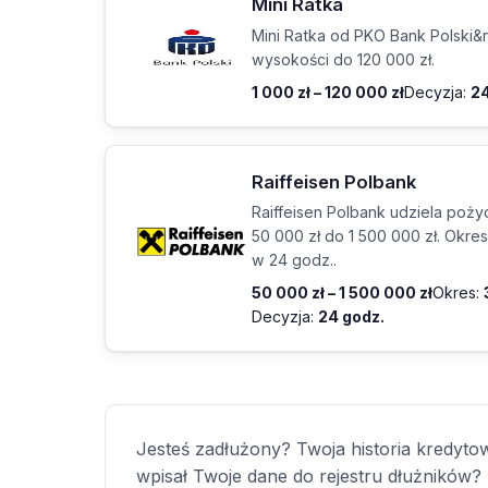
Mini Ratka
Mini Ratka od PKO Bank Polski&
wysokości do 120 000 zł.
1 000 zł – 120 000 zł
Decyzja:
24
Raiffeisen Polbank
Raiffeisen Polbank udziela poż
50 000 zł do 1 500 000 zł. Okres 
w 24 godz..
50 000 zł – 1 500 000 zł
Okres:
Decyzja:
24 godz.
Jesteś zadłużony? Twoja historia kredytow
wpisał Twoje dane do rejestru dłużników