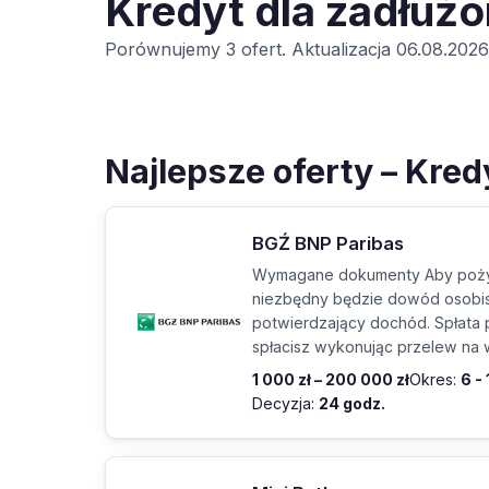
Kredyt dla zadłuż
Porównujemy 3 ofert. Aktualizacja 06.08.2026
Najlepsze oferty – Kre
BGŹ BNP Paribas
Wymagane dokumenty Aby poży
niezbędny będzie dowód osobis
potwierdzający dochód. Spłata
spłacisz wykonując przelew na
1 000 zł – 200 000 zł
Okres:
6 -
Decyzja:
24 godz.