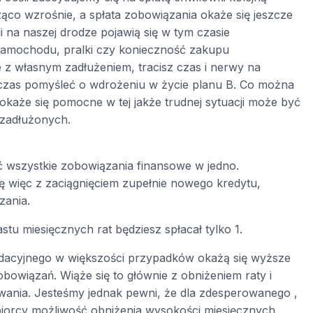
co wzrośnie, a spłata zobowiązania okaże się jeszcze
li na naszej drodze pojawią się w tym czasie
a samochodu, pralki czy konieczność zakupu
e z własnym zadłużeniem, tracisz czas i nerwy na
czas pomyśleć o wdrożeniu w życie planu B. Co można
każe się pomocne w tej jakże trudnej sytuacji może być
 zadłużonych.
ć wszystkie zobowiązania finansowe w jedno.
ię więc z zaciągnięciem zupełnie nowego kredytu,
zania.
nastu miesięcznych rat będziesz spłacał tylko 1.
lidacyjnego w większości przypadków okażą się wyższe
owiązań. Wiąże się to głównie z obniżeniem raty i
wania. Jesteśmy jednak pewni, że dla zdesperowanego ,
iorcy możliwość obniżenia wysokości miesięcznych