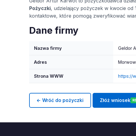
Geldor Artur Karwot to pożyczkodawca dział
Pożyczki
, udzielający pożyczek w kwocie od 1
kontaktowe, które pomogą zweryfikować wia
Dane firmy
Nazwa firmy
Geldor A
Adres
Morwowa
Strona WWW
https://
← Wróć do pożyczki
Złóż wniosek
R