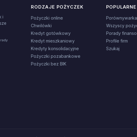
RODZAJE POŻYCZEK
POPULARNE
 i
Pożyczki online
Porównywarka
sze
Chwilówki
Wszyscy poży
Kredyt gotówkowy
Porady finans
orady
Kredyt mieszkaniowy
Profile firm
Kredyty konsolidacyjne
Szukaj
Pożyczki pozabankowe
Pożyczki bez BIK