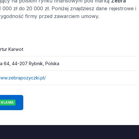
ający na polskim rynku finansowym pod marką
Zebra
 000 zł do 20 000 zł. Poniżej znajdziesz dane rejestrowe i
rygodność firmy przed zawarciem umowy.
rtur Karwot
 64, 44-207 Rybnik, Polska
www.zebrapozyczki.pl/
EKLAMA