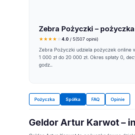
Zebra Pożyczki – pożyczka
★
★
★
★
☆
4.0
/ 5
(
507
opinii)
Zebra Pożyczki udziela pożyczek online 
1 000 zł do 20 000 zł. Okres spłaty 0, de
godz..
Pożyczka
Spółka
FAQ
Opinie
Geldor Artur Karwot – i