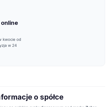
 online
w kwocie od
cyzja w 24
nformacje o spółce