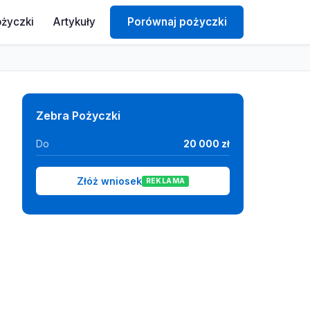
ożyczki
Artykuły
Porównaj pożyczki
Zebra Pożyczki
Do
20 000 zł
Złóż wniosek
REKLAMA