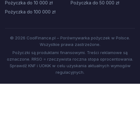
Pożyczka do 10 000 zł
Pożyczka do 50 000 zł
Pożyczka do 100 000 zł
© 2026 CoolFinance.pl – Porównywarka pożyczek w Polsce.
Wszystkie prawa zastrzeżone.
Pożyczki są produktami finansowymi. Treści reklamowe są
oznaczone. RRSO = rzeczywista roczna stopa oprocentowania.
Sprawdź KNF i UOKiK w celu uzyskania aktualnych wymogów
regulacyjnych.