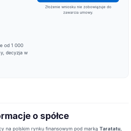
Złożenie wniosku nie zobowiązuje do
zawarcia umowy.
ie od 1 000
cy, decyzja w
formacje o spółce
jący na polskim rynku finansowym pod marką
Taratatu
,