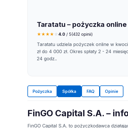
Taratatu – pożyczka online
★
★
★
★
☆
4.0
/ 5
(
432
opinii)
Taratatu udziela pożyczek online w kwoc
zł do 4 000 zł. Okres spłaty 2 - 24 miesię
24 godz..
Pożyczka
Spółka
FAQ
Opinie
FinGO Capital S.A. – in
FinGO Capital S.A. to pożyczkodawca działa