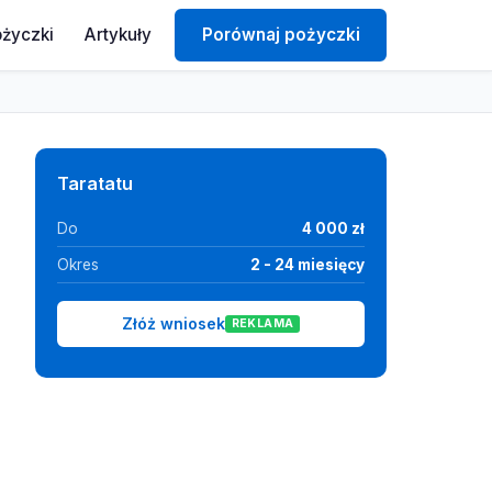
ożyczki
Artykuły
Porównaj pożyczki
Taratatu
Do
4 000 zł
Okres
2 - 24 miesięcy
Złóż wniosek
REKLAMA