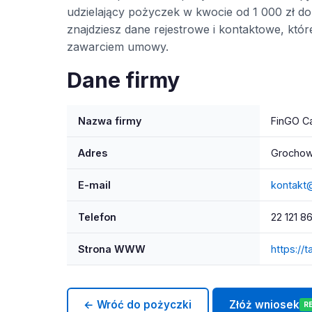
udzielający pożyczek w kwocie od 1 000 zł do 
znajdziesz dane rejestrowe i kontaktowe, kt
zawarciem umowy.
Dane firmy
Nazwa firmy
FinGO Ca
Adres
Grochow
E-mail
kontakt@
Telefon
22 121 8
Strona WWW
https://t
← Wróć do pożyczki
Złóż wniosek
R