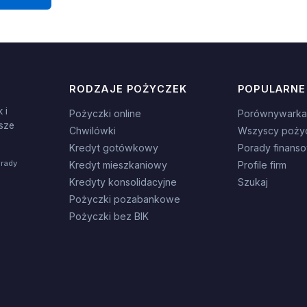
RODZAJE POŻYCZEK
POPULARNE
 i
Pożyczki online
Porównywarka
sze
Chwilówki
Wszyscy poży
Kredyt gotówkowy
Porady finans
orady
Kredyt mieszkaniowy
Profile firm
Kredyty konsolidacyjne
Szukaj
Pożyczki pozabankowe
Pożyczki bez BIK