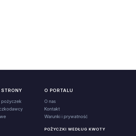
 STRONY
O PORTALU
 pożyczek
O nas
czkodawcy
Kontakt
owe
Warunki i prywatność
POŻYCZKI WEDŁUG KWOTY