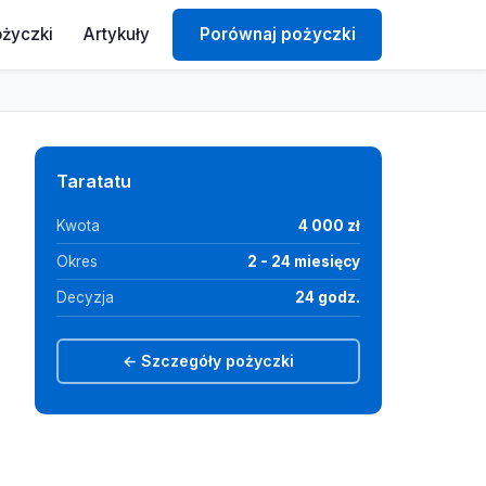
ożyczki
Artykuły
Porównaj pożyczki
Taratatu
Kwota
4 000 zł
Okres
2 - 24 miesięcy
Decyzja
24 godz.
← Szczegóły pożyczki