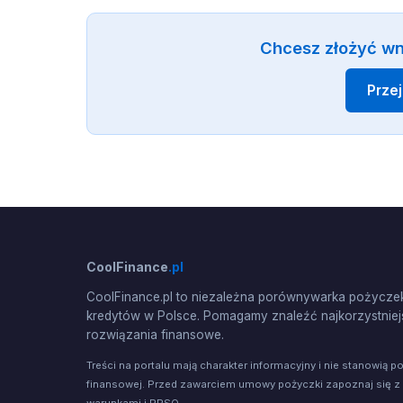
Chcesz złożyć wn
Prze
CoolFinance
.pl
CoolFinance.pl to niezależna porównywarka pożyczek
kredytów w Polsce. Pomagamy znaleźć najkorzystniej
rozwiązania finansowe.
Treści na portalu mają charakter informacyjny i nie stanowią p
finansowej. Przed zawarciem umowy pożyczki zapoznaj się z