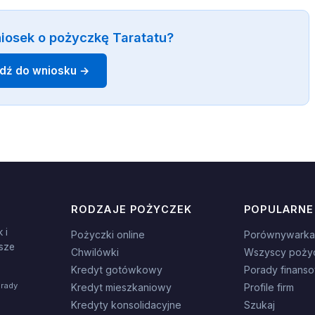
iosek o pożyczkę Taratatu?
jdź do wniosku →
RODZAJE POŻYCZEK
POPULARNE
 i
Pożyczki online
Porównywarka
sze
Chwilówki
Wszyscy poży
Kredyt gotówkowy
Porady finans
orady
Kredyt mieszkaniowy
Profile firm
Kredyty konsolidacyjne
Szukaj