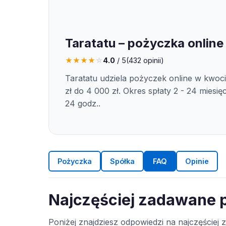
Taratatu – pożyczka online
★
★
★
★
☆
4.0
/ 5
(
432
opinii)
Taratatu udziela pożyczek online w kwoc
zł do 4 000 zł. Okres spłaty 2 - 24 miesię
24 godz..
Pożyczka
Spółka
FAQ
Opinie
Najczęściej zadawane p
Poniżej znajdziesz odpowiedzi na najczęściej 