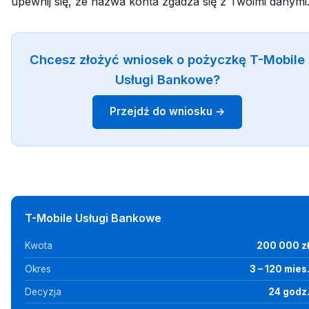
upewnij się, że nazwa konta zgadza się z Twoimi danymi
Chcesz złożyć wniosek o pożyczkę T-Mobile
Usługi Bankowe?
Przejdź do wniosku →
T-Mobile Usługi Bankowe
Kwota
200 000 z
Okres
3 – 120 mies
Decyzja
24 godz