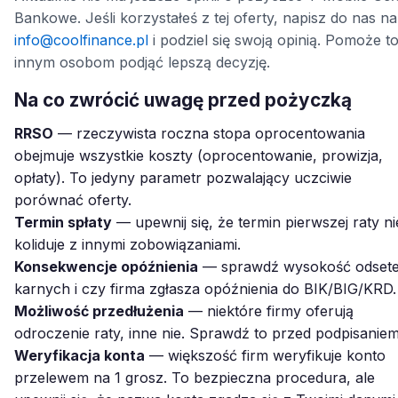
Bankowe. Jeśli korzystałeś z tej oferty, napisz do nas na
info@coolfinance.pl
i podziel się swoją opinią. Pomoże t
innym osobom podjąć lepszą decyzję.
Na co zwrócić uwagę przed pożyczką
RRSO
— rzeczywista roczna stopa oprocentowania
obejmuje wszystkie koszty (oprocentowanie, prowizja,
opłaty). To jedyny parametr pozwalający uczciwie
porównać oferty.
Termin spłaty
— upewnij się, że termin pierwszej raty ni
koliduje z innymi zobowiązaniami.
Konsekwencje opóźnienia
— sprawdź wysokość odset
karnych i czy firma zgłasza opóźnienia do BIK/BIG/KRD.
Możliwość przedłużenia
— niektóre firmy oferują
odroczenie raty, inne nie. Sprawdź to przed podpisaniem
Weryfikacja konta
— większość firm weryfikuje konto
przelewem na 1 grosz. To bezpieczna procedura, ale