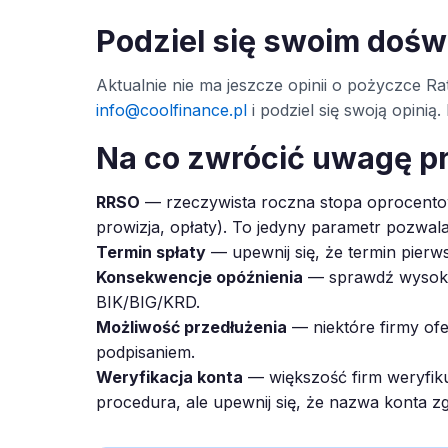
Podziel się swoim doś
Aktualnie nie ma jeszcze opinii o pożyczce Rat
info@coolfinance.pl
i podziel się swoją opini
Na co zwrócić uwagę p
RRSO
— rzeczywista roczna stopa oprocentow
prowizja, opłaty). To jedyny parametr pozwal
Termin spłaty
— upewnij się, że termin pierws
Konsekwencje opóźnienia
— sprawdź wysokoś
BIK/BIG/KRD.
Możliwość przedłużenia
— niektóre firmy ofe
podpisaniem.
Weryfikacja konta
— większość firm weryfiku
procedura, ale upewnij się, że nazwa konta z