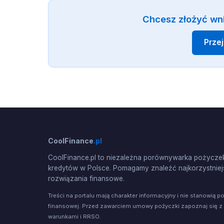
Chcesz złożyć wn
Prze
CoolFinance
.pl
CoolFinance.pl to niezależna porównywarka pożyczek
kredytów w Polsce. Pomagamy znaleźć najkorzystniej
rozwiązania finansowe.
Treści na portalu mają charakter informacyjny i nie stanowią p
finansowej. Przed zawarciem umowy pożyczki zapoznaj się z
warunkami i RRSO.