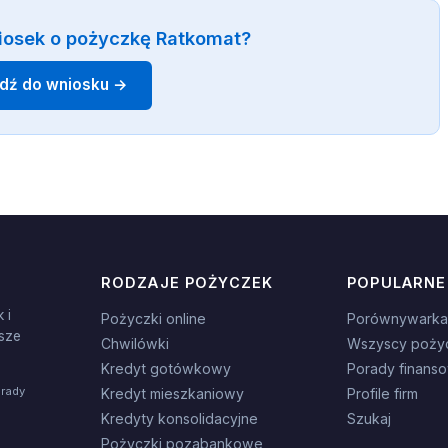
iosek o pożyczkę Ratkomat?
jdź do wniosku →
RODZAJE POŻYCZEK
POPULARNE
 i
Pożyczki online
Porównywarka
sze
Chwilówki
Wszyscy poży
Kredyt gotówkowy
Porady finans
orady
Kredyt mieszkaniowy
Profile firm
Kredyty konsolidacyjne
Szukaj
Pożyczki pozabankowe