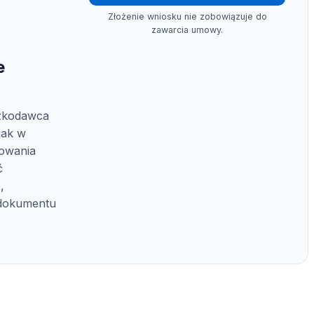
Złożenie wniosku nie zobowiązuje do
zawarcia umowy.
e
zkodawca
nak w
kowania
ć
,
 dokumentu