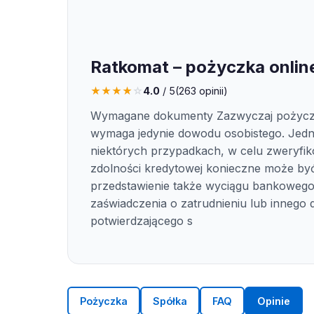
Ratkomat – pożyczka onlin
★
★
★
★
☆
4.0
/ 5
(
263
opinii)
Wymagane dokumenty Zazwyczaj pożyc
wymaga jedynie dowodu osobistego. Jed
niektórych przypadkach, w celu zweryfi
zdolności kredytowej konieczne może by
przedstawienie także wyciągu bankowego
zaświadczenia o zatrudnieniu lub innego
potwierdzającego s
Pożyczka
Spółka
FAQ
Opinie