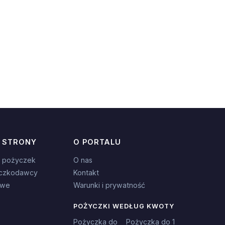
 STRONY
O PORTALU
 pożyczek
O nas
czkodawcy
Kontakt
owe
Warunki i prywatność
POŻYCZKI WEDŁUG KWOTY
Pożyczka do
Pożyczka do 1