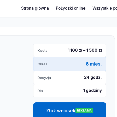
Strona główna
Pożyczki online
Wszystkie p
1 100 zł – 1 500 zł
Kwota
6 mies.
Okres
24 godz.
Decyzja
1 godziny
Dla
Złóż wniosek
REKLAMA