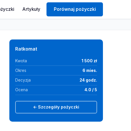
ożyczki
Artykuły
Porównaj pożyczki
Ratkomat
Kwota
1 500 zł
Okres
6 mies.
Decyzja
24 godz.
Ocena
4.0 / 5
← Szczegóły pożyczki