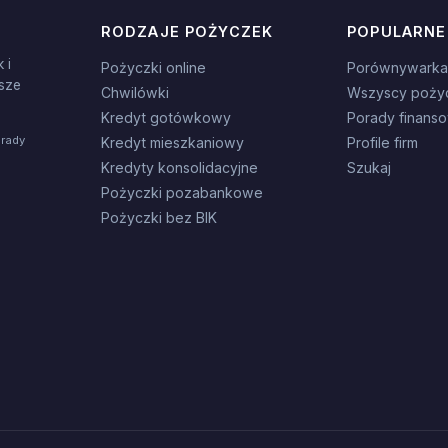
RODZAJE POŻYCZEK
POPULARNE
 i
Pożyczki online
Porównywarka
sze
Chwilówki
Wszyscy poży
Kredyt gotówkowy
Porady finans
orady
Kredyt mieszkaniowy
Profile firm
Kredyty konsolidacyjne
Szukaj
Pożyczki pozabankowe
Pożyczki bez BIK