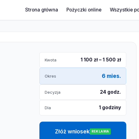
Strona główna
Pożyczki online
Wszystkie p
1 100 zł – 1 500 zł
Kwota
6 mies.
Okres
24 godz.
Decyzja
1 godziny
Dla
Złóż wniosek
REKLAMA