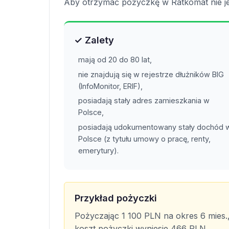
Aby otrzymać pożyczkę w Ratkomat nie j
✓ Zalety
mają od 20 do 80 lat,
nie znajdują się w rejestrze dłużników BIG
(InfoMonitor, ERIF),
posiadają stały adres zamieszkania w
Polsce,
posiadają udokumentowany stały dochód 
Polsce (z tytułu umowy o pracę, renty,
emerytury).
Przykład pożyczki
Pożyczając 1 100 PLN na okres 6 mies.,
koszt pożyczki wyniesie 466 PLN.