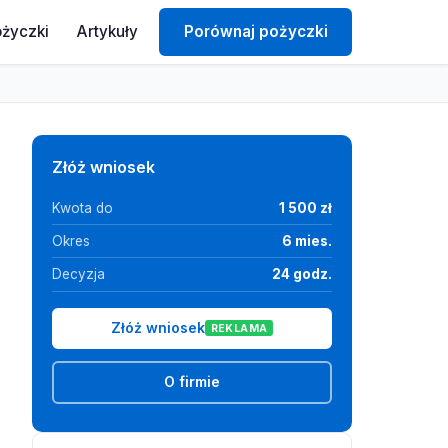
ożyczki
Artykuły
Porównaj pożyczki
Złóż wniosek
Kwota do
1 500 zł
Okres
6 mies.
Decyzja
24 godz.
Złóż wniosek
REKLAMA
O firmie