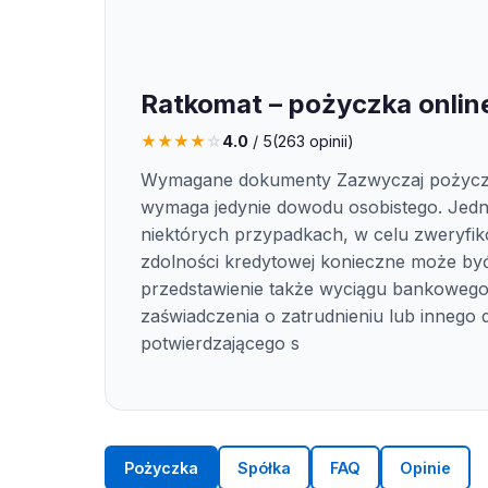
Ratkomat – pożyczka onlin
★
★
★
★
☆
4.0
/ 5
(
263
opinii)
Wymagane dokumenty Zazwyczaj pożyc
wymaga jedynie dowodu osobistego. Jed
niektórych przypadkach, w celu zweryfi
zdolności kredytowej konieczne może by
przedstawienie także wyciągu bankowego
zaświadczenia o zatrudnieniu lub innego
potwierdzającego s
Pożyczka
Spółka
FAQ
Opinie