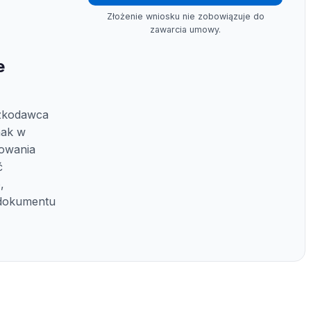
Złożenie wniosku nie zobowiązuje do
zawarcia umowy.
e
zkodawca
nak w
kowania
ć
,
 dokumentu