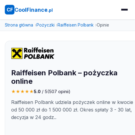
CoolFinance
CF
.pl
Strona główna
Pożyczki
Raiffeisen Polbank
Opinie
Raiffeisen Polbank – pożyczka
online
★
★
★
★
★
5.0
/ 5
(
507
opinii)
Raiffeisen Polbank udziela pożyczek online w kwocie
od 50 000 zł do 1 500 000 zł. Okres spłaty 3 - 30 lat,
decyzja w 24 godz..