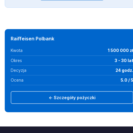
Raiffeisen Polbank
Kwota
1 500 000 z
Okres
3 - 30 la
Decyzja
24 godz
Ocena
5.0 / 
← Szczegóły pożyczki