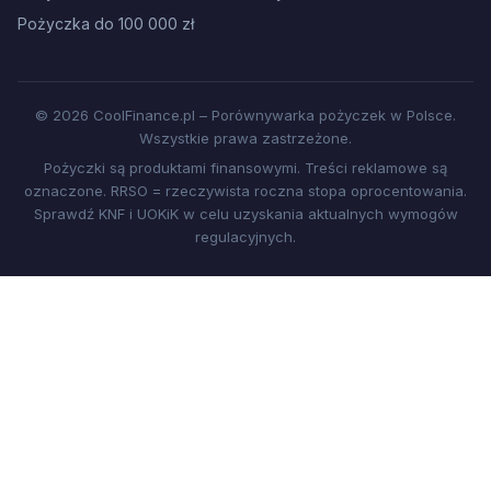
Pożyczka do 100 000 zł
© 2026 CoolFinance.pl – Porównywarka pożyczek w Polsce.
Wszystkie prawa zastrzeżone.
Pożyczki są produktami finansowymi. Treści reklamowe są
oznaczone. RRSO = rzeczywista roczna stopa oprocentowania.
Sprawdź KNF i UOKiK w celu uzyskania aktualnych wymogów
regulacyjnych.