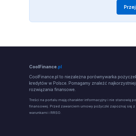
Prze
CoolFinance
.pl
CoolFinance.pl to niezależna porównywarka pożyczek
kredytów w Polsce. Pomagamy znaleźć najkorzystniej
rozwiązania finansowe.
Treści na portalu mają charakter informacyjny i nie stanowią p
finansowej. Przed zawarciem umowy pożyczki zapoznaj się z
warunkami i RRSO.