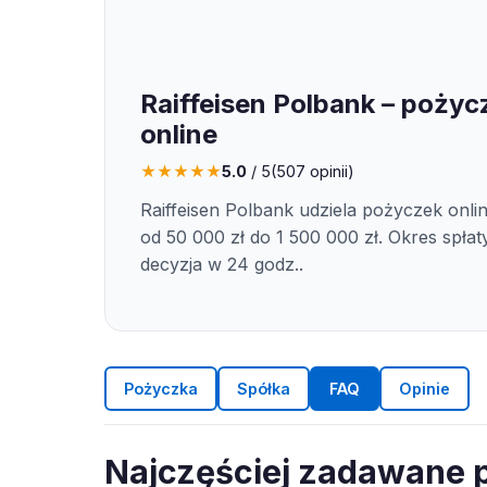
Raiffeisen Polbank – pożyc
online
★
★
★
★
★
5.0
/ 5
(
507
opinii)
Raiffeisen Polbank udziela pożyczek onli
od 50 000 zł do 1 500 000 zł. Okres spłaty
decyzja w 24 godz..
Pożyczka
Spółka
FAQ
Opinie
Najczęściej zadawane p