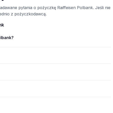
zadawane pytania o pożyczkę Raiffeisen Polbank. Jeśli nie
średnio z pożyczkodawcą.
nk
olbank?