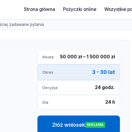
Strona główna
Pożyczki online
Wszystkie p
ściej zadawane pytania
50 000 zł – 1 500 000 zł
Kwota
3 - 30 lat
Okres
24 godz.
Decyzja
24 h
Dla
Złóż wniosek
REKLAMA