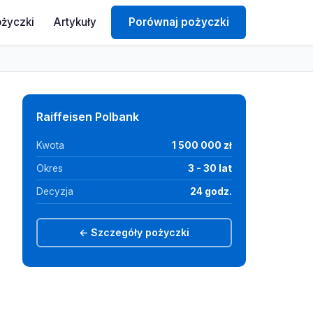
ożyczki
Artykuły
Porównaj pożyczki
Raiffeisen Polbank
Kwota
1 500 000 zł
Okres
3 - 30 lat
Decyzja
24 godz.
← Szczegóły pożyczki