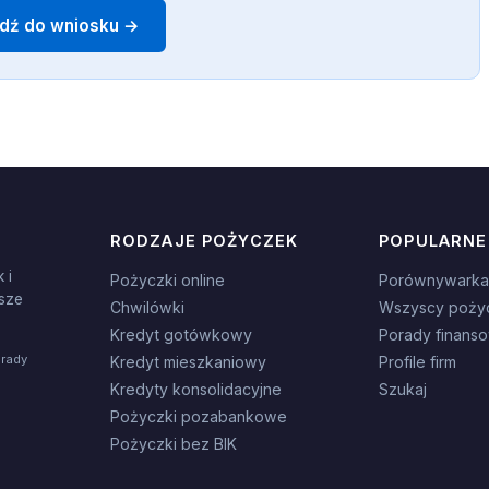
jdź do wniosku →
RODZAJE POŻYCZEK
POPULARNE
 i
Pożyczki online
Porównywarka
sze
Chwilówki
Wszyscy poży
Kredyt gotówkowy
Porady finans
orady
Kredyt mieszkaniowy
Profile firm
Kredyty konsolidacyjne
Szukaj
Pożyczki pozabankowe
Pożyczki bez BIK