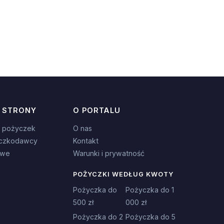
 STRONY
O PORTALU
 pożyczek
O nas
czkodawcy
Kontakt
owe
Warunki i prywatność
POŻYCZKI WEDŁUG KWOTY
Pożyczka do
Pożyczka do 1
500 zł
000 zł
Pożyczka do 2
Pożyczka do 5