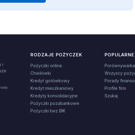
RODZAJE POŻYCZEK
POPULARNE
 i
Pożyczki online
Porównywarka
sze
Chwilówki
Wszyscy poży
Kredyt gotówkowy
Porady finans
orady
Kredyt mieszkaniowy
Profile firm
Kredyty konsolidacyjne
Szukaj
Pożyczki pozabankowe
Pożyczki bez BIK