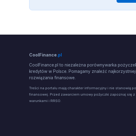
CoolFinance
.pl
CoolFinance.pl to niezależna porównywarka pożyczek
kredytów w Polsce. Pomagamy znaleźć najkorzystniej
rozwiązania finansowe.
Treści na portalu mają charakter informacyjny i nie stanowią p
finansowej. Przed zawarciem umowy pożyczki zapoznaj się z
warunkami i RRSO.