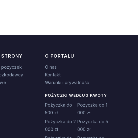
 STRONY
O PORTALU
 pożyczek
O nas
czkodawcy
Kontakt
owe
Warunki i prywatność
POŻYCZKI WEDŁUG KWOTY
Pożyczka do
Pożyczka do 1
500 zł
000 zł
Pożyczka do 2
Pożyczka do 5
000 zł
000 zł