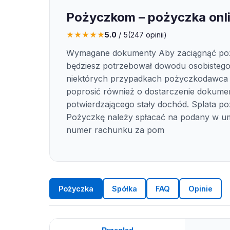
Pożyczkom – pożyczka onl
★
★
★
★
★
5.0
/ 5
(
247
opinii)
Wymagane dokumenty Aby zaciągnąć po
będziesz potrzebował dowodu osobisteg
niektórych przypadkach pożyczkodawca
poprosić również o dostarczenie dokume
potwierdzającego stały dochód. Splata po
Pożyczkę należy spłacać na podany w u
numer rachunku za pom
Pożyczka
Spółka
FAQ
Opinie