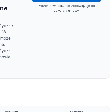
Złożenie wniosku nie zobowiązuje do
ine
zawarcia umowy.
życzkę
o. W
 może
ntu,
życzki
mowie