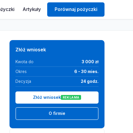
ożyczki
Artykuły
Porównaj pożyczki
Złóż wniosek
Kwota do
3 000 zł
Okres
6 - 30 mies.
Decyzja
24 godz.
Złóż wniosek
REKLAMA
O firmie