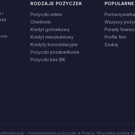
RODZAJE POŻYCZEK
POPULARNE
 i
Pożyczki online
Porównywarka
sze
Chwilówki
Wszyscy poży
Kredyt gotówkowy
Porady finans
orady
Kredyt mieszkaniowy
Profile firm
Kredyty konsolidacyjne
Szukaj
Pożyczki pozabankowe
Pożyczki bez BIK
olFinance.pl – Porównywarka pożyczek w Polsce. Wszystkie prawa za