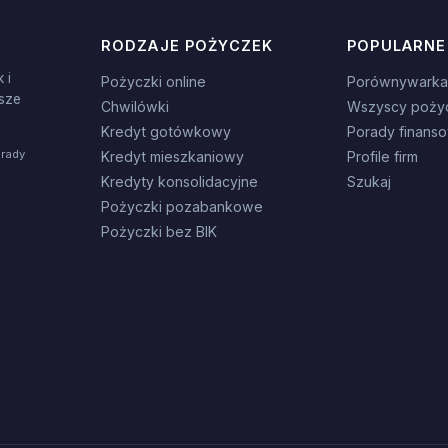
RODZAJE POŻYCZEK
POPULARNE
 i
Pożyczki online
Porównywarka
sze
Chwilówki
Wszyscy poży
Kredyt gotówkowy
Porady finans
orady
Kredyt mieszkaniowy
Profile firm
Kredyty konsolidacyjne
Szukaj
Pożyczki pozabankowe
Pożyczki bez BIK