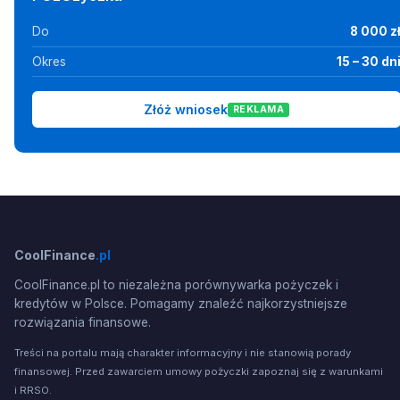
Do
8 000 z
Okres
15 – 30 dn
Złóż wniosek
REKLAMA
CoolFinance
.pl
CoolFinance.pl to niezależna porównywarka pożyczek i
kredytów w Polsce. Pomagamy znaleźć najkorzystniejsze
rozwiązania finansowe.
Treści na portalu mają charakter informacyjny i nie stanowią porady
finansowej. Przed zawarciem umowy pożyczki zapoznaj się z warunkami
i RRSO.