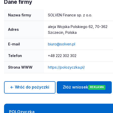
Dane firmy
Nazwa firmy
SOLVEN Finance sp. z o.o.
aleja Wojska Polskiego 62, 70-362
Adres
Szczecin, Polska
E-mail
biuro@solven.pl
Telefon
+48 222 302 302
Strona WWW
https://polozyczka.pl/
← Wróć do pożyczki
Złóż wniosek
REKLAMA
POLOzyczka