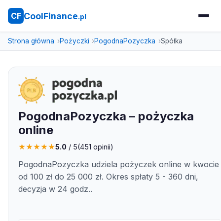
CoolFinance
CF
.pl
Strona główna
Pożyczki
PogodnaPozyczka
Spółka
PogodnaPozyczka – pożyczka
online
★
★
★
★
★
5.0
/ 5
(
451
opinii)
PogodnaPozyczka udziela pożyczek online w kwocie
od 100 zł do 25 000 zł. Okres spłaty 5 - 360 dni,
decyzja w 24 godz..