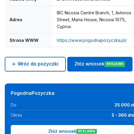
IBC Nicosia Centre Branch, 1, Avlonos
Adres
Street, Maria House, Nicosia 1075,
Cyprus
Strona WWW
https://www.pogodnapozyczka.pl/
← Wróć do pożyczki
Złóż wniosek
REKLAMA
PogodnaPozyczka
Do
25 000 z
Okres
5 - 360 dn
Złóż wniosek
REKLAMA