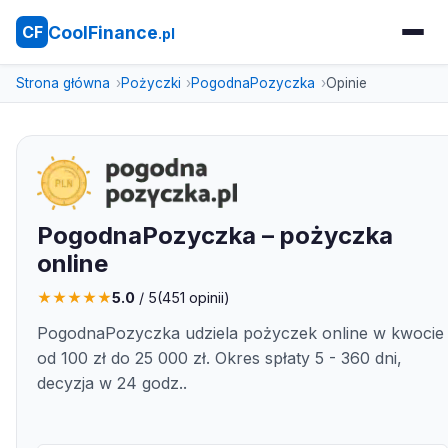
CoolFinance
CF
.pl
Strona główna
Pożyczki
PogodnaPozyczka
Opinie
PogodnaPozyczka – pożyczka
online
★
★
★
★
★
5.0
/ 5
(
451
opinii)
PogodnaPozyczka udziela pożyczek online w kwocie
od 100 zł do 25 000 zł. Okres spłaty 5 - 360 dni,
decyzja w 24 godz..