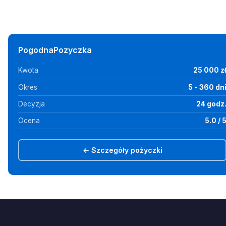
PogodnaPozyczka
Kwota
25 000 z
Okres
5 - 360 dn
Decyzja
24 godz
Ocena
5.0 / 
← Szczegóły pożyczki