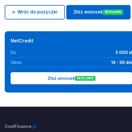
← Wróć do pożyczki
Złóż wniosek
REKLAMA
NetCredit
Do
5 000 z
Okres
14 - 30 dn
Złóż wniosek
REKLAMA
CoolFinance
.pl