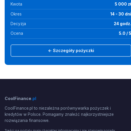
Kwota
5 000 z
Okres
14 - 30 dn
Decyzja
24 godz
Ocena
5.0 / 
← Szczegóły pożyczki
CoolFinance
.pl
CoolFinance.pl to niezależna porównywarka pożyczek i
kredytów w Polsce. Pomagamy znaleźć najkorzystniejsze
rozwiązania finansowe.
Treści na portalu mają charakter informacyjny i nie stanowią porady