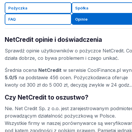
Pożyczka
Spółka
FAQ
Opinie
NetCredit opinie i doświadczenia
Sprawdź opinie użytkowników o pożyczce NetCredit. C
działa dobrze, co bywa problemem i czego unikać.
Średnia ocena
NetCredit
w serwisie CoolFinance.pl wyn
5.0/5
na podstawie 456 ocen. Pożyczkodawca oferuje
kwoty od 300 zł do 5 000 zł, decyzję zwykle w 24 godz..
Czy NetCredit to oszustwo?
Nie. Net Credit Sp. z o.o. jest zarejestrowanym podmiot
prowadzącym działalność pożyczkową w Polsce.
Wszystkie firmy w naszej porównywarce są weryfikowa
pod kątem zgodności z polskim prawem. Pamiętaj jednak