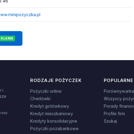
6 46
www.minipozyczka.pl
EKLAMA
RODZAJE POŻYCZEK
POPULARNE
 i
Pożyczki online
Porównywarka
sze
Chwilówki
Wszyscy poży
Kredyt gotówkowy
Porady finans
orady
Kredyt mieszkaniowy
Profile firm
Kredyty konsolidacyjne
Szukaj
Pożyczki pozabankowe