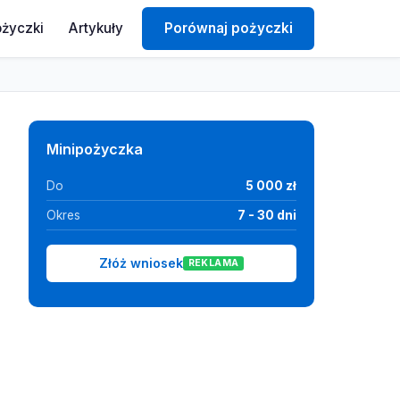
ożyczki
Artykuły
Porównaj pożyczki
Minipożyczka
Do
5 000 zł
Okres
7 - 30 dni
Złóż wniosek
REKLAMA