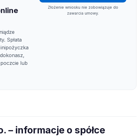
Złożenie wniosku nie zobowiązuje do
nline
zawarcia umowy.
niądze
y. Spłata
Minipożyczka
y dokonasz,
poczcie lub
o. – informacje o spółce