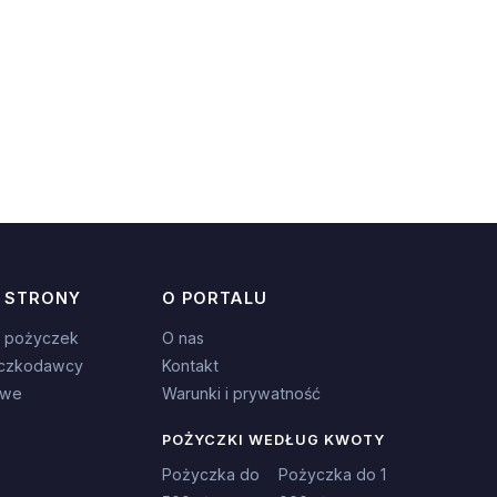
 STRONY
O PORTALU
 pożyczek
O nas
czkodawcy
Kontakt
owe
Warunki i prywatność
POŻYCZKI WEDŁUG KWOTY
Pożyczka do
Pożyczka do 1