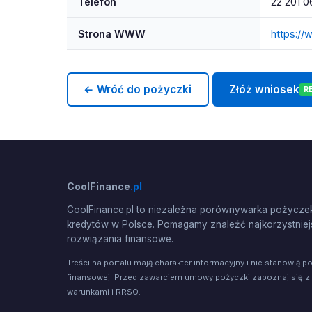
Telefon
22 201 0
Strona WWW
https://
← Wróć do pożyczki
Złóż wniosek
R
CoolFinance
.pl
CoolFinance.pl to niezależna porównywarka pożyczek
kredytów w Polsce. Pomagamy znaleźć najkorzystniej
rozwiązania finansowe.
Treści na portalu mają charakter informacyjny i nie stanowią p
finansowej. Przed zawarciem umowy pożyczki zapoznaj się z
warunkami i RRSO.