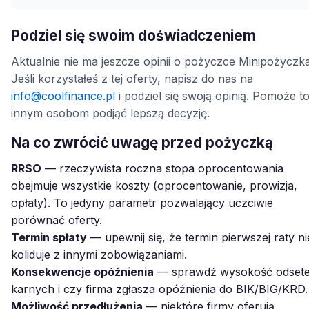
Podziel się swoim doświadczeniem
Aktualnie nie ma jeszcze opinii o pożyczce Minipożyczka
Jeśli korzystałeś z tej oferty, napisz do nas na
info@coolfinance.pl
i podziel się swoją opinią. Pomoże t
innym osobom podjąć lepszą decyzję.
Na co zwrócić uwagę przed pożyczką
RRSO
— rzeczywista roczna stopa oprocentowania
obejmuje wszystkie koszty (oprocentowanie, prowizja,
opłaty). To jedyny parametr pozwalający uczciwie
porównać oferty.
Termin spłaty
— upewnij się, że termin pierwszej raty ni
koliduje z innymi zobowiązaniami.
Konsekwencje opóźnienia
— sprawdź wysokość odset
karnych i czy firma zgłasza opóźnienia do BIK/BIG/KRD.
Możliwość przedłużenia
— niektóre firmy oferują