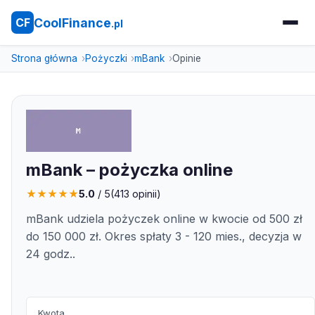
CoolFinance
CF
.pl
Strona główna
Pożyczki
mBank
Opinie
mBank – pożyczka online
★
★
★
★
★
5.0
/ 5
(
413
opinii)
mBank udziela pożyczek online w kwocie od 500 zł
do 150 000 zł. Okres spłaty 3 - 120 mies., decyzja w
24 godz..
Kwota