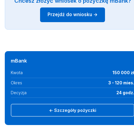
Chcesz złożyć wniosek o pożyczkę mBank?
Przejdź do wniosku →
mBank
Kwota
150 000 z
Okres
3 - 120 mies
Decyzja
24 godz
← Szczegóły pożyczki