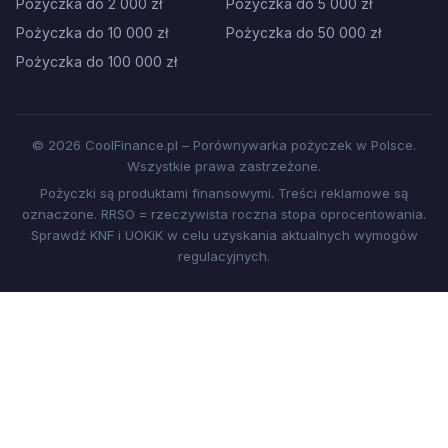
Pożyczka do 2 000 zł
Pożyczka do 5 000 zł
Pożyczka do 10 000 zł
Pożyczka do 50 000 zł
Pożyczka do 100 000 zł
© 2026 CoolFinance.pl – Porównywarka pożyczek w Polsce.
Wszystkie prawa zastrzeżone.
Pożyczki są produktami finansowymi. Treści reklamowe są
oznaczone. RRSO = rzeczywista roczna stopa oprocentowania.
Sprawdź KNF i UOKiK w celu uzyskania aktualnych wymogów
regulacyjnych.