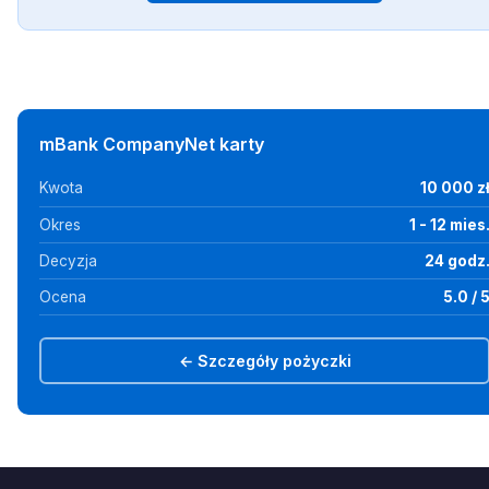
mBank CompanyNet karty
Kwota
10 000 z
Okres
1 - 12 mies
Decyzja
24 godz
Ocena
5.0 / 
← Szczegóły pożyczki