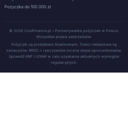
Pożyczka do 100 000 zł
© 2026 CoolFinance.pl – Porównywarka pożyczek w Polsce.
Wszystkie prawa zastrzeżone.
Pożyczki są produktami finansowymi. Treści reklamowe są
oznaczone. RRSO = rzeczywista roczna stopa oprocentowania.
Sprawdź KNF i UOKiK w celu uzyskania aktualnych wymogów
regulacyjnych.