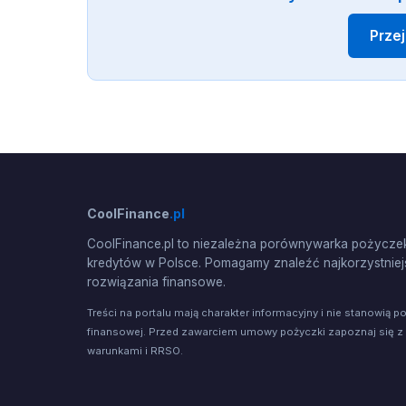
Prze
CoolFinance
.pl
CoolFinance.pl to niezależna porównywarka pożyczek
kredytów w Polsce. Pomagamy znaleźć najkorzystniej
rozwiązania finansowe.
Treści na portalu mają charakter informacyjny i nie stanowią p
finansowej. Przed zawarciem umowy pożyczki zapoznaj się z
warunkami i RRSO.