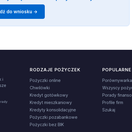
jdź do wniosku →
RODZAJE POŻYCZEK
POPULARNE
 i
Pożyczki online
Porównywarka
sze
Chwilówki
Wszyscy poży
Kredyt gotówkowy
Porady finans
orady
Kredyt mieszkaniowy
Profile firm
Kredyty konsolidacyjne
Szukaj
Pożyczki pozabankowe
Pożyczki bez BIK