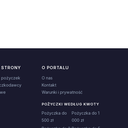
 STRONY
O PORTALU
 pożyczek
O nas
czkodawcy
Kontakt
owe
Warunki i prywatność
POŻYCZKI WEDŁUG KWOTY
Pożyczka do
Pożyczka do 1
500 zł
000 zł