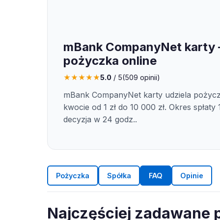
mBank CompanyNet karty 
pożyczka online
★
★
★
★
★
5.0
/ 5
(
509
opinii)
mBank CompanyNet karty udziela pożycz
kwocie od 1 zł do 10 000 zł. Okres spłaty 1
decyzja w 24 godz..
Pożyczka
Spółka
FAQ
Opinie
Najczęściej zadawane