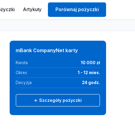
ożyczki
Artykuły
Porównaj pożyczki
mBank CompanyNet karty
Kwota
10 000 zł
Okres
1 - 12 mies.
Decyzja
24 godz.
← Szczegóły pożyczki