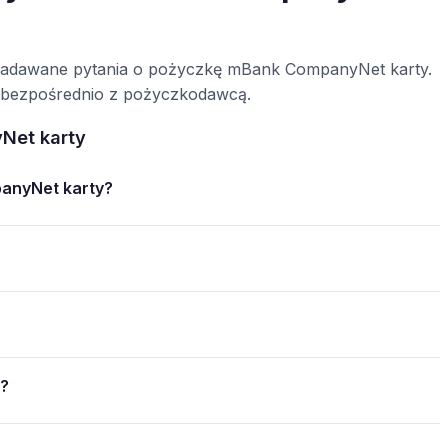
j zadawane pytania o pożyczkę mBank CompanyNet karty.
się bezpośrednio z pożyczkodawcą.
Net karty
anyNet karty?
?