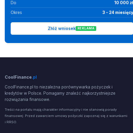
Do
10 000 z
Okres
3 - 24 miesięc
Złóż wniosek
REKLAMA
CoolFinance
.pl
CoolFinance.pl to niezależna porównywarka pożyczek i
kredytów w Polsce. Pomagamy znaleźć najkorzystniejsze
rozwiązania finansowe.
Treści na portalu mają charakter informacyjny i nie stanowią porady
finansowej. Przed zawarciem umowy pożyczki zapoznaj się z warunkami
i RRSO.