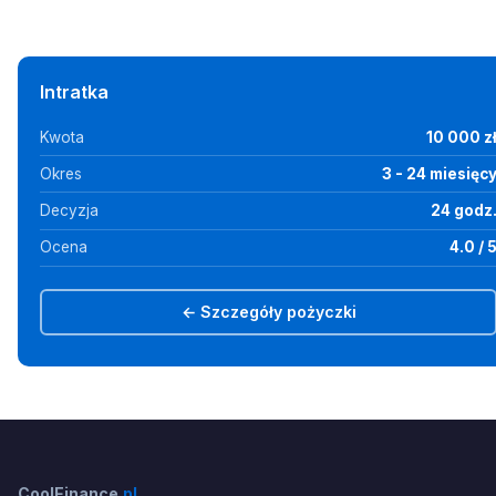
Intratka
Kwota
10 000 z
Okres
3 - 24 miesięc
Decyzja
24 godz
Ocena
4.0 / 
← Szczegóły pożyczki
CoolFinance
.pl